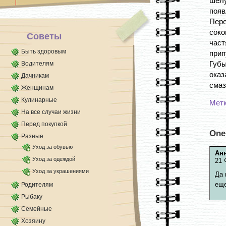
шелу
понадобится чайная ложка касторового масла и
появ
меда, [...]
Пер
соко
Советы
час
Быть здоровым
прип
Губ
Водителям
оказ
Дачникам
смаз
Женщинам
Кулинарные
Мет
На все случаи жизни
Перед покупкой
One
Разные
Уход за обувью
Ан
Уход за одеждой
21 
Уход за украшениями
Да 
еще
Родителям
Рыбаку
Семейные
Хозяину