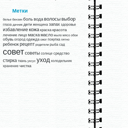
Метки
выбор
волосы
вода
боль
белье
бензин
запах
дети
глаза
женщина
здоровье
дачник
кожа
избавление
краска
красота
лицо
маска
масло
лечение
мыло
мясо
обои
обувь
одежда
огород
покупка
ожог
пятно
рецепт
ребенок
рыба
сад
родители
совет
советы
средство
солнце
уход
стирка
ткань
холодильник
уксус
чистка
хранение