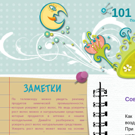
101
По
Сов
По телевизору можно увидеть рекламу
продуктов химической промышленности,
которые ускоряют рост волос. Но ведь ускорить
рост волос можно и натуральными средствами,
Как
которые продаются в аптеках и нашем
холодильнике. Давайте разберемся, как
возд
ускорить рост волос натуральными средствами.
При 
Ускорить рост волос может маска на основе
касторового масла. Для ее приготовления вам