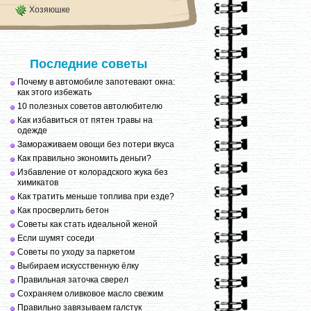
Хозяюшке
Последние советы
Почему в автомобиле запотевают окна:
как этого избежать
10 полезных советов автолюбителю
Как избавиться от пятен травы на
одежде
Замораживаем овощи без потери вкуса
Как правильно экономить деньги?
Избавление от колорадского жука без
химикатов
Как тратить меньше топлива при езде?
Как просверлить бетон
Советы как стать идеальной женой
Если шумят соседи
Советы по уходу за паркетом
Выбираем искусственную ёлку
Правильная заточка сверел
Сохраняем оливковое масло свежим
Правильно завязываем галстук