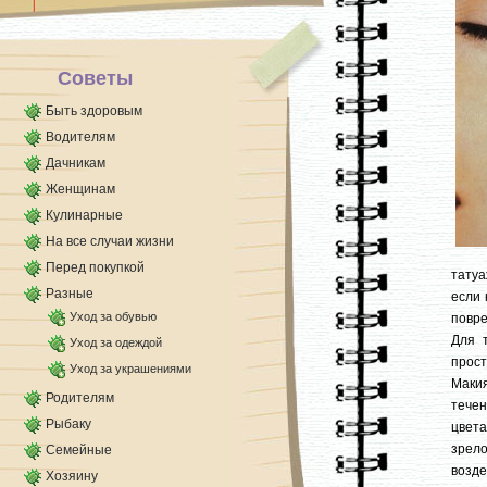
голодный [...]
Советы
Быть здоровым
Водителям
Дачникам
Женщинам
Кулинарные
На все случаи жизни
Перед покупкой
татуа
Разные
если 
Уход за обувью
повр
Для 
Уход за одеждой
прост
Уход за украшениями
Макия
Родителям
течен
Рыбаку
цвета
зрел
Семейные
возд
Хозяину