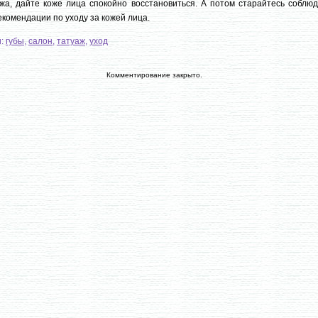
жа, дайте коже лица спокойно восстановиться. А потом старайтесь соблюд
екомендации по уходу за кожей лица.
и:
губы
,
салон
,
татуаж
,
уход
Комментирование закрыто.