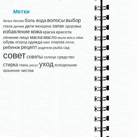
Метки
выбор
волосы
вода
боль
белье
бензин
запах
дети
глаза
женщина
здоровье
дачник
кожа
избавление
краска
красота
лицо
маска
масло
лечение
мыло
мясо
обои
обувь
одежда
огород
покупка
ожог
пятно
рецепт
ребенок
рыба
сад
родители
совет
советы
средство
солнце
уход
стирка
ткань
холодильник
уксус
чистка
хранение