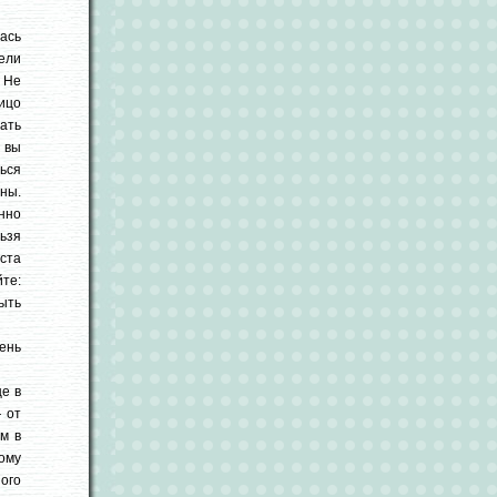
ась
ели
. Не
ицо
ать
е вы
ься
ны.
нно
ьзя
еста
те:
быть
ень
це в
 от
ем в
ому
ого