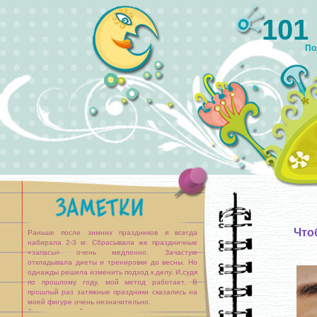
101
По
Что
Раньше после зимних праздников я всегда
набирала 2-3 кг. Сбрасывала же праздничные
«запасы» очень медленно. Зачастую
откладывала диеты и тренировки до весны. Но
однажды решила изменить подход к делу. И,судя
по прошлому году, мой метод работает. В
прошлый раз затяжные праздники сказались на
моей фигуре очень незначительно.
За праздничный стол я стараюсь не садиться на