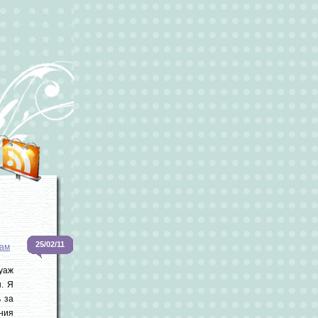
25/02/11
ам
туаж
н. Я
ь за
ния