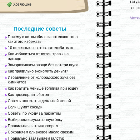
татуа
Хозяюшке
все р
Метк
Последние советы
Почему в автомобиле запотевают окна:
как этого избежать
10 полезных советов автолюбителю
Как избавиться от пятен травы на
одежде
Замораживаем овощи без потери вкуса
Как правильно экономить деньги?
Избавление от колорадского жука без
химикатов
Как тратить меньше топлива при езде?
Как просверлить бетон
Советы как стать идеальной женой
Если шумят соседи
Советы по уходу за паркетом
Выбираем искусственную ёлку
Правильная заточка сверел
Сохраняем оливковое масло свежим
Правильно завязываем галстук