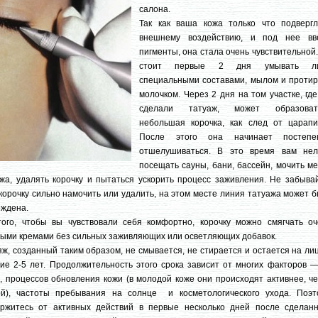
салона.
Так как ваша кожа только что подвергл
внешнему воздействию, и под нее вв
пигменты, она стала очень чувствительной
стоит первые 2 дня умывать л
специальными составами, мылом и протир
молочком. Через 2 дня на том участке, гд
сделали татуаж, может образоват
небольшая корочка, как след от царапи
После этого она начинает постепе
отшелушиваться. В это время вам нел
посещать сауны, бани, бассейн, мочить м
жа, удалять корочку и пытаться ускорить процесс заживления. Не забывай
корочку сильно намочить или удалить, на этом месте линия татуажа может 
еждена.
того, чтобы вы чувствовали себя комфортно, корочку можно смягчать оч
ыми кремами без сильных заживляющих или осветляющих добавок.
ж, созданный таким образом, не смывается, не стирается и остается на ли
ие 2-5 лет. Продолжительность этого срока зависит от многих факторов —
, процессов обновления кожи (в молодой коже они происходят активнее, ч
ой), частоты пребывания на солнце и косметологического ухода. Поэт
ержитесь от активных действий в первые несколько дней после сделанн