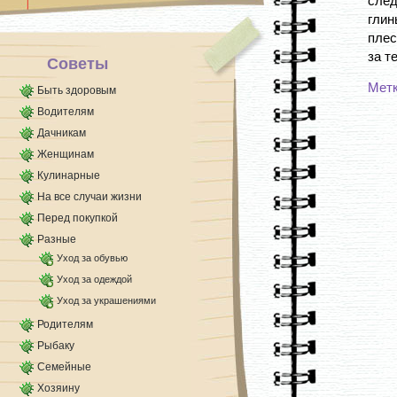
след
гли
плес
за т
Советы
Мет
Быть здоровым
Водителям
Дачникам
Женщинам
Кулинарные
На все случаи жизни
Перед покупкой
Разные
Уход за обувью
Уход за одеждой
Уход за украшениями
Родителям
Рыбаку
Семейные
Хозяину