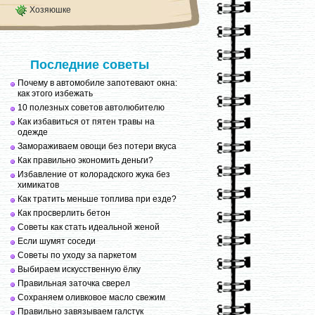
Хозяюшке
Последние советы
Почему в автомобиле запотевают окна:
как этого избежать
10 полезных советов автолюбителю
Как избавиться от пятен травы на
одежде
Замораживаем овощи без потери вкуса
Как правильно экономить деньги?
Избавление от колорадского жука без
химикатов
Как тратить меньше топлива при езде?
Как просверлить бетон
Советы как стать идеальной женой
Если шумят соседи
Советы по уходу за паркетом
Выбираем искусственную ёлку
Правильная заточка сверел
Сохраняем оливковое масло свежим
Правильно завязываем галстук