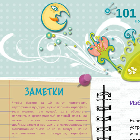
101
По
Из
Чтобы быстро за 10 минут приготовить
картофель в мундире, нужно промыть картофель
(чем мельче, тем лучше), дать обсохнуть,
положить в целлофановый прочный пакет, как
Если
можно плотнее завязать обыкновенным
двойным узлом и поставить в микроволновку на
устр
максимальное значение на 10 минут. В конце
учас
приготовления пакет раздуется, картофель
будет готов.