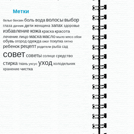
Метки
выбор
волосы
вода
боль
белье
бензин
запах
дети
глаза
женщина
здоровье
дачник
кожа
избавление
краска
красота
лицо
маска
масло
лечение
мыло
мясо
обои
обувь
одежда
огород
покупка
ожог
пятно
рецепт
ребенок
рыба
сад
родители
совет
советы
средство
солнце
уход
стирка
ткань
холодильник
уксус
чистка
хранение