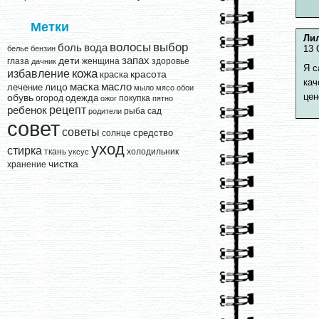
Метки
Ли
выбор
волосы
вода
боль
13 
белье
бензин
запах
дети
глаза
женщина
здоровье
дачник
Я с
кожа
избавление
краска
красота
кач
лицо
маска
масло
лечение
мыло
мясо
обои
цен
обувь
одежда
огород
покупка
ожог
пятно
рецепт
ребенок
рыба
сад
родители
совет
советы
средство
солнце
уход
стирка
ткань
холодильник
уксус
чистка
хранение