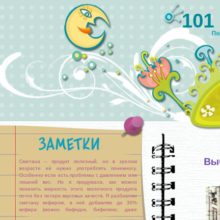
101
По
Вы
Сметана – продукт полезный, но в зрелом
возрасте её нужно употреблять понемногу.
Особенно если есть проблемы с давлением или
лишний вес. Но я придумала, как можно
понизить жирность этого молочного продукта
почти без потери вкусовых качеств. Я разбавляю
сметану кефиром, в неё добавляю до 30%
кефира (можно бифидок, бифилюкс, даже
ряженку).