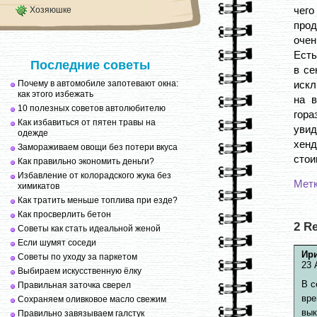
чег
Хозяюшке
прод
очен
Есть
Последние советы
в се
Почему в автомобиле запотевают окна:
искл
как этого избежать
на 
10 полезных советов автолюбителю
гор
Как избавиться от пятен травы на
увид
одежде
хенд
Замораживаем овощи без потери вкуса
стои
Как правильно экономить деньги?
Избавление от колорадского жука без
Мет
химикатов
Как тратить меньше топлива при езде?
Как просверлить бетон
2 R
Советы как стать идеальной женой
Если шумят соседи
Ир
Советы по уходу за паркетом
23 
Выбираем искусственную ёлку
В с
Правильная заточка сверел
вре
Сохраняем оливковое масло свежим
вык
Правильно завязываем галстук