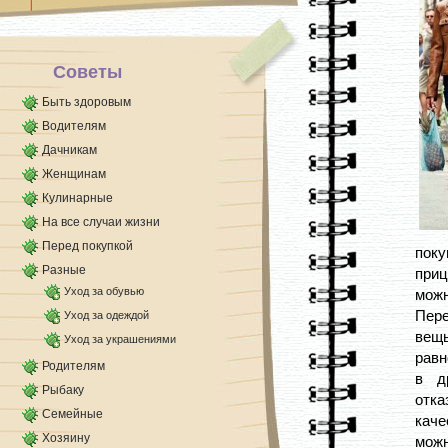
Хорошенько перемешиваю и употребляю по [...]
Советы
Быть здоровым
Водителям
Дачникам
Женщинам
Кулинарные
На все случаи жизни
Перед покупкой
поку
Разные
приц
Уход за обувью
можн
Пере
Уход за одеждой
вещ
Уход за украшениями
равн
Родителям
в д
Рыбаку
отка
Семейные
каче
Хозяину
можн