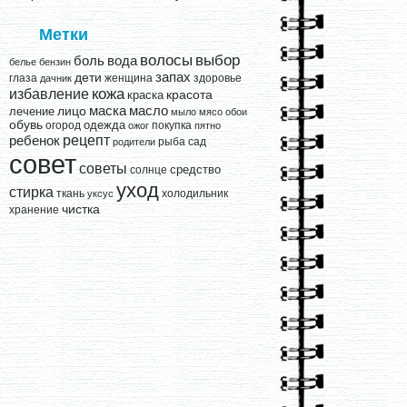
Метки
выбор
волосы
вода
боль
белье
бензин
запах
дети
глаза
женщина
здоровье
дачник
кожа
избавление
краска
красота
лицо
маска
масло
лечение
мыло
мясо
обои
обувь
одежда
огород
покупка
ожог
пятно
рецепт
ребенок
рыба
сад
родители
совет
советы
средство
солнце
уход
стирка
ткань
холодильник
уксус
чистка
хранение