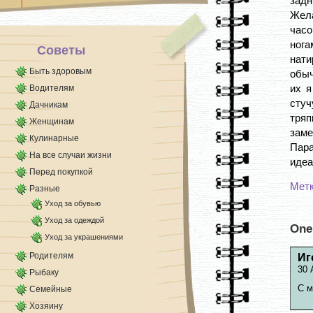
задн
не на [...]
Жела
часо
нога
Советы
нати
Быть здоровым
обыч
их я
Водителям
стуч
Дачникам
тряп
Женщинам
заме
Кулинарные
Пар
На все случаи жизни
идеа
Перед покупкой
Мет
Разные
Уход за обувью
Уход за одеждой
One
Уход за украшениями
Родителям
Иг
30 
Рыбаку
С м
Семейные
Хозяину