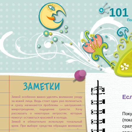
101
По
Есл
Зимой особенно важно уделять внимание уходу
за кожей лица. Ведь стоит один раз полениться,
и сразу начинаются проблемы — шелушение,
микротрещинки, ощущение сухости. Хочу
Поку
рассказать о некоторых хитростях, которые
помогут оставаться красивой в холода.
(пок
Зимой я обязательно использую тональный
сраз
крем. При выборе средства обращаю внимание
на состав крема. Он должен быть на жировой, а