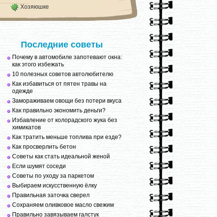
Хозяюшке
Последние советы
Почему в автомобиле запотевают окна:
как этого избежать
10 полезных советов автолюбителю
Как избавиться от пятен травы на
одежде
Замораживаем овощи без потери вкуса
Как правильно экономить деньги?
Избавление от колорадского жука без
химикатов
Как тратить меньше топлива при езде?
Как просверлить бетон
Советы как стать идеальной женой
Если шумят соседи
Советы по уходу за паркетом
Выбираем искусственную ёлку
Правильная заточка сверел
Сохраняем оливковое масло свежим
Правильно завязываем галстук