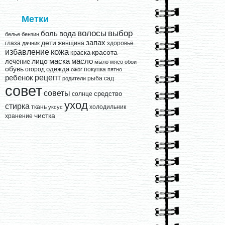
Метки
выбор
волосы
вода
боль
белье
бензин
запах
дети
глаза
женщина
здоровье
дачник
кожа
избавление
краска
красота
лицо
маска
масло
лечение
мыло
мясо
обои
обувь
одежда
огород
покупка
ожог
пятно
рецепт
ребенок
рыба
сад
родители
совет
советы
средство
солнце
уход
стирка
ткань
холодильник
уксус
чистка
хранение