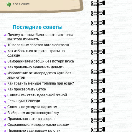
Хозяюшке
Последние советы
Почему в автомобиле запотевают окна:
как этого избежать
10 полезных советов автолюбителю
Как избавиться от пятен травы на
одежде
Замораживаем овощи без потери вкуса
Как правильно экономить деньги?
Избавление от колорадского жука без
химикатов
Как тратить меньше топлива при езде?
Как просверлить бетон
Советы как стать идеальной женой
Если шумят соседи
Советы по уходу за паркетом
Выбираем искусственную ёлку
Правильная заточка сверел
Сохраняем оливковое масло свежим
Правильно завязываем галстук