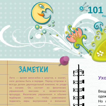
101
По
Ухо
Лето — время мини-юбок и шортов, а значит,
ноги должны быть в порядке. Перед отпуском я
всегда делаю двухнедельный комплекс по уходу
за ногами. Он состоит из физических
Вещи
упражнений, массажа и косметических
процедур. Физические упражнения я обычно
одеж
подбираю силовые — чтобы равномерно
Но 
подкачать икры, внутреннюю и внешнюю
сторону бедер, мышцы ягодиц. Перед и после