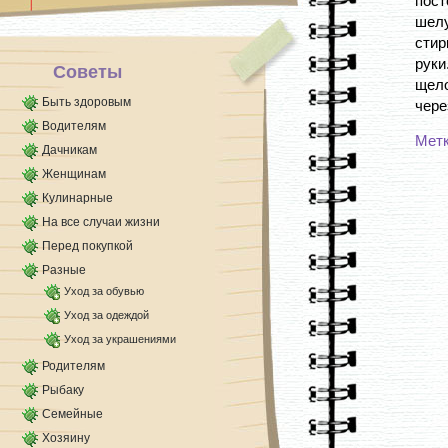
пос
силовых [...]
шел
стир
рук
Советы
щел
Быть здоровым
чере
Водителям
Мет
Дачникам
Женщинам
Кулинарные
На все случаи жизни
Перед покупкой
Разные
Уход за обувью
Уход за одеждой
Уход за украшениями
Родителям
Рыбаку
Семейные
Хозяину