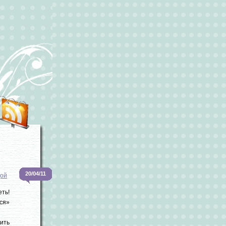
20/04/11
дой
еть!
ься»
чить