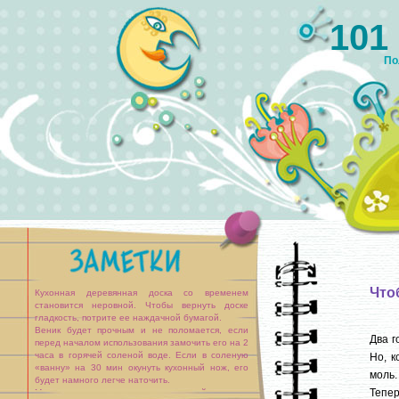
101
По
Что
Кухонная деревянная доска со временем
становится неровной. Чтобы вернуть доске
гладкость, потрите ее наждачной бумагой.
Веник будет прочным и не поломается, если
Два г
перед началом использования замочить его на 2
часа в горячей соленой воде. Если в соленую
Но, к
«ванну» на 30 мин окунуть кухонный нож, его
моль.
будет намного легче наточить.
Тепер
Малярную кисть или валик с оставшейся на них