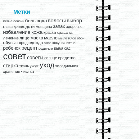
Метки
выбор
волосы
вода
боль
белье
бензин
запах
дети
глаза
женщина
здоровье
дачник
кожа
избавление
краска
красота
лицо
маска
масло
лечение
мыло
мясо
обои
обувь
одежда
огород
покупка
ожог
пятно
рецепт
ребенок
рыба
сад
родители
совет
советы
средство
солнце
уход
стирка
ткань
холодильник
уксус
чистка
хранение