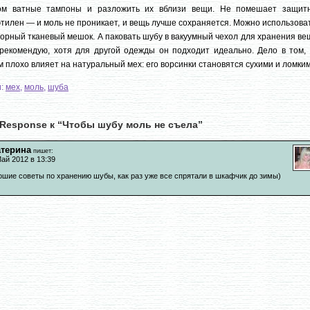
ом ватные тампоны и разложить их вблизи вещи. Не помешает защит
тилен — и моль не проникает, и вещь лучше сохраняется. Можно использова
орный тканевый мешок. А паковать шубу в вакуумный чехол для хранения в
рекомендую, хотя для другой одежды он подходит идеально. Дело в том, 
м плохо влияет на натуральный мех: его ворсинки становятся сухими и ломким
и:
мех
,
моль
,
шуба
Response к “Чтобы шубу моль не съела”
атерина
пишет:
ай 2012 в 13:39
ошие советы по хранению шубы, как раз уже все спрятали в шкафчик до зимы)