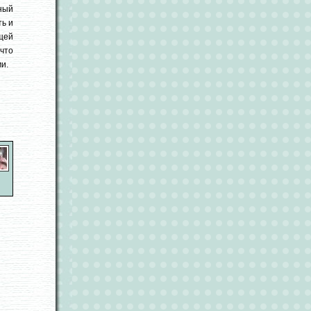
ный
ть и
ещей
что
и.