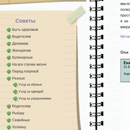
[...]
масл
полиэ
прост
Советы
я не 
вакуу
Быть здоровым
Водителям
Метк
Дачникам
Женщинам
One 
Кулинарные
Ек
На все случаи жизни
21 М
Перед покупкой
Хор
Разные
Уход за обувью
Уход за одеждой
Уход за украшениями
Родителям
Рыбаку
Семейные
Хозяину