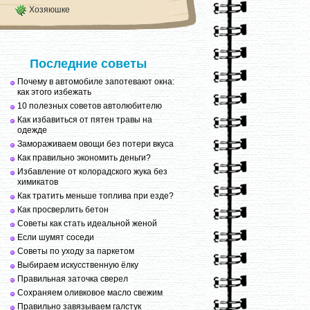
Хозяюшке
Последние советы
Почему в автомобиле запотевают окна:
как этого избежать
10 полезных советов автолюбителю
Как избавиться от пятен травы на
одежде
Замораживаем овощи без потери вкуса
Как правильно экономить деньги?
Избавление от колорадского жука без
химикатов
Как тратить меньше топлива при езде?
Как просверлить бетон
Советы как стать идеальной женой
Если шумят соседи
Советы по уходу за паркетом
Выбираем искусственную ёлку
Правильная заточка сверел
Сохраняем оливковое масло свежим
Правильно завязываем галстук