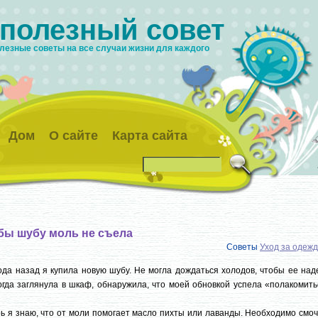
 полезный совет
лезные советы на все случаи жизни для каждого
Дом
О сайте
Карта сайта
бы шубу моль не съела
Советы
Уход за одеж
ода назад я купила новую шубу. Не могла дождаться холодов, чтобы ее над
огда заглянула в шкаф, обнаружила, что моей обновкой успела «полакомит
ь я знаю, что от моли помогает масло пихты или лаванды. Необходимо смо