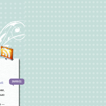
26/05/11
ые
ки,
лько
ая —