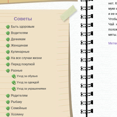
нет. 
муке 
и ее 
Советы
Чтобы
Чай 
Быть здоровым
полож
Водителям
мяты.
Дачникам
Метк
Женщинам
Кулинарные
На все случаи жизни
Перед покупкой
Разные
Уход за обувью
Уход за одеждой
Уход за украшениями
Родителям
Рыбаку
Семейные
Хозяину