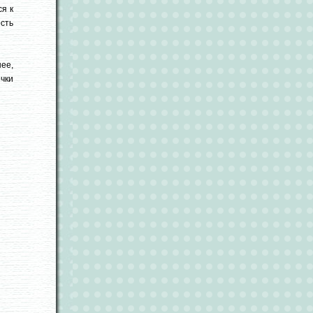
ся к
ость
ее,
очки