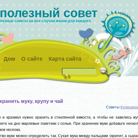
 полезный совет
лезные советы на все случаи жизни для каждого
Дом
О сайте
Карта сайта
хранить муку, крупу и чай
Советы
Кулинарн
 и крахмал нужно хранить в стеклянной емкости, а чтобы не завелись жуч
ите на дно марлевые пакетики с солью. При хранении муки добавьте неско
ков чеснока.
тво муки можно определить так. Сухая мука между пальцами скрипит, а сыр