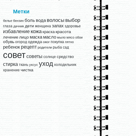
Метки
выбор
волосы
вода
боль
белье
бензин
запах
дети
глаза
женщина
здоровье
дачник
кожа
избавление
краска
красота
лицо
маска
масло
лечение
мыло
мясо
обои
обувь
одежда
огород
покупка
ожог
пятно
рецепт
ребенок
рыба
сад
родители
совет
советы
средство
солнце
уход
стирка
ткань
холодильник
уксус
чистка
хранение