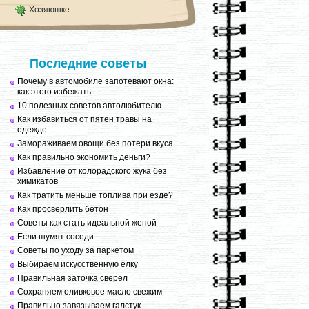
Хозяюшке
Последние советы
Почему в автомобиле запотевают окна:
как этого избежать
10 полезных советов автолюбителю
Как избавиться от пятен травы на
одежде
Замораживаем овощи без потери вкуса
Как правильно экономить деньги?
Избавление от колорадского жука без
химикатов
Как тратить меньше топлива при езде?
Как просверлить бетон
Советы как стать идеальной женой
Если шумят соседи
Советы по уходу за паркетом
Выбираем искусственную ёлку
Правильная заточка сверел
Сохраняем оливковое масло свежим
Правильно завязываем галстук