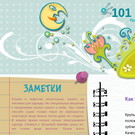
101
По
Как 
Блузки и кофточки желательно сушить на
плечиках для одежды. На специальных вешалках
с прищепками можно сушить и юбки. При таком
способе сушки тонкие ткани не заминаются,
Крупы
некоторые вещи можно потом даже не гладить.
В жаркое время нельзя сильно пересушивать
полож
одежду. Снимать с бельевой веревки сразу же,
зубчи
как только вещи высохли. Лучше всего
Качес
развешивать одежду в [...]