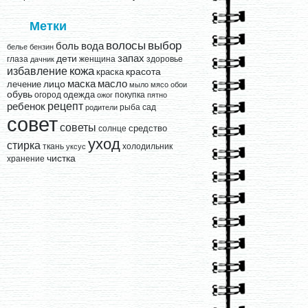
Метки
выбор
волосы
вода
боль
белье
бензин
запах
дети
глаза
женщина
здоровье
дачник
кожа
избавление
краска
красота
лицо
маска
масло
лечение
мыло
мясо
обои
обувь
одежда
огород
покупка
ожог
пятно
рецепт
ребенок
рыба
сад
родители
совет
советы
средство
солнце
уход
стирка
ткань
холодильник
уксус
чистка
хранение