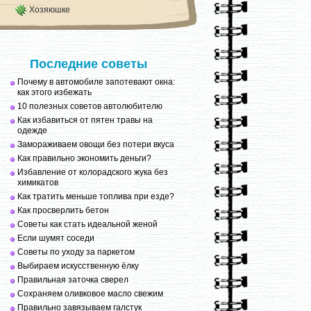
Хозяюшке
Последние советы
Почему в автомобиле запотевают окна:
как этого избежать
10 полезных советов автолюбителю
Как избавиться от пятен травы на
одежде
Замораживаем овощи без потери вкуса
Как правильно экономить деньги?
Избавление от колорадского жука без
химикатов
Как тратить меньше топлива при езде?
Как просверлить бетон
Советы как стать идеальной женой
Если шумят соседи
Советы по уходу за паркетом
Выбираем искусственную ёлку
Правильная заточка сверел
Сохраняем оливковое масло свежим
Правильно завязываем галстук