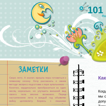
101
По
Ка
Скоро лето. А значит, пришла пора готовиться к
пляжному сезону. Хочу рассказать о своем
методе экспресс-подготовки к поре купальников.
Конечно, кардинально преобразиться за один
Когд
месяц нереально, но улучшить внешний вид
своего тела вполне возможно. Перед
мы с
наступлением лета я каждый год объявляю
допу
войну целлюлиту. Борюсь с лишними
складочками при помощи народных средств. Раз