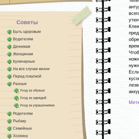
Теп
в неделю делаю себе [...]
анту
всег
утюг
Советы
Клеи
Быть здоровым
пре
обре
Водителям
врем
Дачникам
Что
Женщинам
ножн
Кулинарные
нужн
На все случаи жизни
Если
Перед покупкой
кусо
Разные
лезв
Уход за обувью
акку
Уход за одеждой
Мет
Уход за украшениями
Родителям
Рыбаку
Семейные
Хозяину