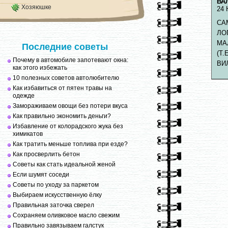
ВА
Хозяюшке
24 
СА
ЛО
МА
Последние советы
(Т
Почему в автомобиле запотевают окна:
ВИ
как этого избежать
10 полезных советов автолюбителю
Как избавиться от пятен травы на
одежде
Замораживаем овощи без потери вкуса
Как правильно экономить деньги?
Избавление от колорадского жука без
химикатов
Как тратить меньше топлива при езде?
Как просверлить бетон
Советы как стать идеальной женой
Если шумят соседи
Советы по уходу за паркетом
Выбираем искусственную ёлку
Правильная заточка сверел
Сохраняем оливковое масло свежим
Правильно завязываем галстук