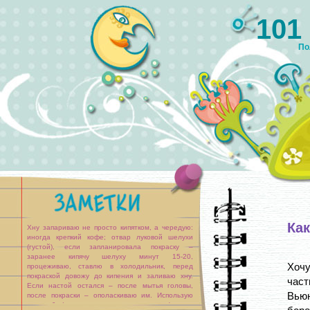
101
По
Как
Хну запариваю не просто кипятком, а чередую:
иногда крепкий кофе; отвар луковой шелухи
(густой), если запланировала покраску –
заранее кипячу шелуху минут 15-20,
Хоч
процеживаю, ставлю в холодильник, перед
покраской довожу до кипения и заливаю хну.
част
Если настой остался – после мытья головы,
Вью
после покраски – ополаскиваю им. Использую
кору дуба (также предварительно настояв).