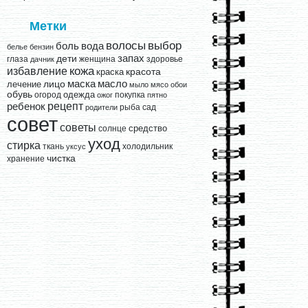
Метки
выбор
волосы
вода
боль
белье
бензин
запах
дети
глаза
женщина
здоровье
дачник
кожа
избавление
краска
красота
лицо
маска
масло
лечение
мыло
мясо
обои
обувь
одежда
огород
покупка
ожог
пятно
рецепт
ребенок
рыба
сад
родители
совет
советы
средство
солнце
уход
стирка
ткань
холодильник
уксус
чистка
хранение