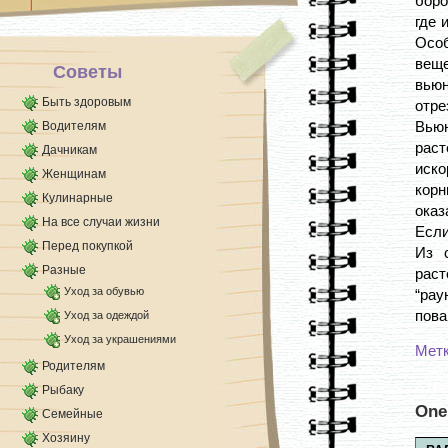
боро
Известно, что хна [...]
где 
Осо
веще
Советы
вьюн
Быть здоровым
отре
Вьюн
Водителям
раст
Дачникам
иско
Женщинам
корн
Кулинарные
оказ
На все случаи жизни
Если
Перед покупкой
Из 
Разные
раст
Уход за обувью
“рау
пова
Уход за одеждой
Уход за украшениями
Мет
Родителям
Рыбаку
One
Семейные
Хозяину