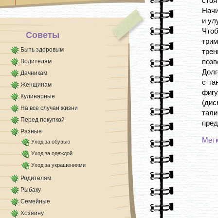
стоя
Начи
и ул
Что
Советы
трим
Быть здоровым
трен
позв
Водителям
Долг
Дачникам
с га
Женщинам
фигу
Кулинарные
(ди
На все случаи жизни
тали
Перед покупкой
пред
Разные
Мет
Уход за обувью
Уход за одеждой
Уход за украшениями
Родителям
Рыбаку
Семейные
Хозяину