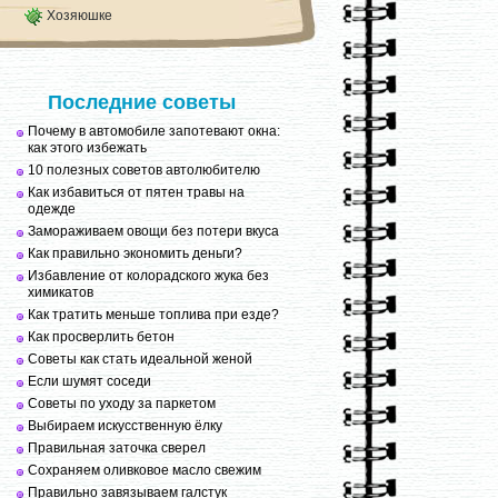
Хозяюшке
Последние советы
Почему в автомобиле запотевают окна:
как этого избежать
10 полезных советов автолюбителю
Как избавиться от пятен травы на
одежде
Замораживаем овощи без потери вкуса
Как правильно экономить деньги?
Избавление от колорадского жука без
химикатов
Как тратить меньше топлива при езде?
Как просверлить бетон
Советы как стать идеальной женой
Если шумят соседи
Советы по уходу за паркетом
Выбираем искусственную ёлку
Правильная заточка сверел
Сохраняем оливковое масло свежим
Правильно завязываем галстук