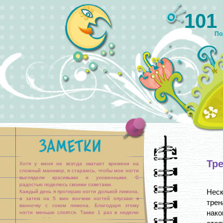
101
По
Тр
Хотя у меня не всегда хватает времени на
сложный маникюр, я стараюсь, чтобы мои ногти
выглядели красивыми и ухоженными. С
радостью поделюсь своими советами.
Нес
Каждый день я протираю ногти долькой лимона,
а затем на 5 мин кончики ногтей опускаю в
трен
ванночку с соком лимона. Благодаря этому
нако
ногти меньше слоятся. Также 1 раз в неделю
втираю в [...]