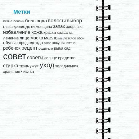
Метки
выбор
волосы
вода
боль
белье
бензин
запах
дети
глаза
женщина
здоровье
дачник
кожа
избавление
краска
красота
лицо
маска
масло
лечение
мыло
мясо
обои
обувь
одежда
огород
покупка
ожог
пятно
рецепт
ребенок
рыба
сад
родители
совет
советы
средство
солнце
уход
стирка
ткань
холодильник
уксус
чистка
хранение