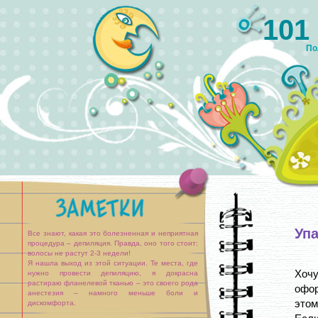
101
По
Уп
Все знают, какая это болезненная и неприятная
процедура – депиляция. Правда, оно того стоит:
волосы не растут 2-3 недели!
Я нашла выход из этой ситуации. Те места, где
Хоч
нужно провести депиляцию, я докрасна
растираю фланелевой тканью – это своего рода
офор
анестезия – намного меньше боли и
этом
дискомфорта.