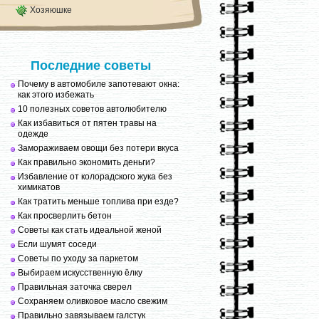
Хозяюшке
Последние советы
Почему в автомобиле запотевают окна:
как этого избежать
10 полезных советов автолюбителю
Как избавиться от пятен травы на
одежде
Замораживаем овощи без потери вкуса
Как правильно экономить деньги?
Избавление от колорадского жука без
химикатов
Как тратить меньше топлива при езде?
Как просверлить бетон
Советы как стать идеальной женой
Если шумят соседи
Советы по уходу за паркетом
Выбираем искусственную ёлку
Правильная заточка сверел
Сохраняем оливковое масло свежим
Правильно завязываем галстук