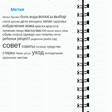
Метки
выбор
волосы
вода
боль
белье
бензин
запах
дети
глаза
женщина
здоровье
дачник
кожа
избавление
краска
красота
лицо
маска
масло
лечение
мыло
мясо
обои
обувь
одежда
огород
покупка
ожог
пятно
рецепт
ребенок
рыба
сад
родители
совет
советы
средство
солнце
уход
стирка
ткань
холодильник
уксус
чистка
хранение