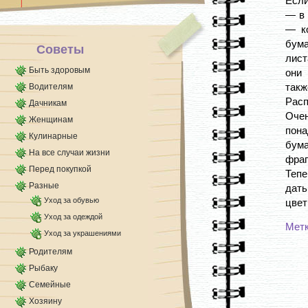
Если
— в 
— ко
бума
Советы
лист
Быть здоровым
они 
такж
Водителям
Расп
Дачникам
Оче
Женщинам
пона
Кулинарные
бума
На все случаи жизни
фраг
Перед покупкой
Тепе
Разные
дат
Уход за обувью
цвет
Уход за одеждой
Мет
Уход за украшениями
Родителям
Рыбаку
Семейные
Хозяину