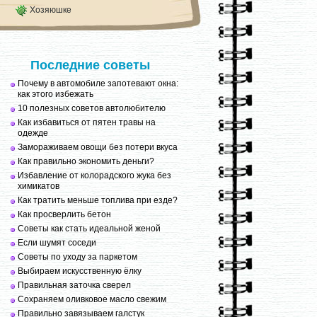
Хозяюшке
Последние советы
Почему в автомобиле запотевают окна:
как этого избежать
10 полезных советов автолюбителю
Как избавиться от пятен травы на
одежде
Замораживаем овощи без потери вкуса
Как правильно экономить деньги?
Избавление от колорадского жука без
химикатов
Как тратить меньше топлива при езде?
Как просверлить бетон
Советы как стать идеальной женой
Если шумят соседи
Советы по уходу за паркетом
Выбираем искусственную ёлку
Правильная заточка сверел
Сохраняем оливковое масло свежим
Правильно завязываем галстук