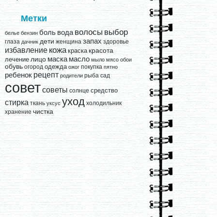
Метки
выбор
волосы
вода
боль
белье
бензин
запах
дети
глаза
женщина
здоровье
дачник
кожа
избавление
краска
красота
лицо
маска
масло
лечение
мыло
мясо
обои
обувь
одежда
огород
покупка
ожог
пятно
рецепт
ребенок
рыба
сад
родители
совет
советы
средство
солнце
уход
стирка
ткань
холодильник
уксус
чистка
хранение