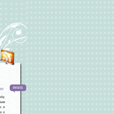
25/11/11
ку
бу,
бым
и я
ю о