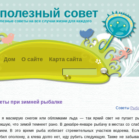
 полезный совет
лезные советы на все случаи жизни для каждого
Дом
О сайте
Карта сайта
еты при зимней рыбалке
Советы
Рыба
у я маскирую снегом или обломками льда — так яркий свет не пугает ры
кшую, что зимой темнеет рано. В декабре-январе рыбачу в местах со сла
нием. В это время рыба избегает стремительных участков водоема. Есл
бил ополонку, а клева долго нет, иду рубить следующую. Также не забыва