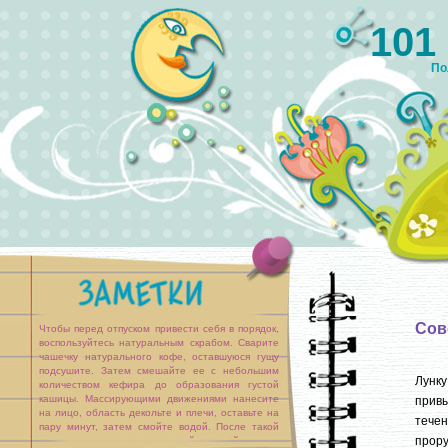
101
По
Сов
Чтобы перед отпуском привести себя в порядок,
воспользуйтесь натуральным скрабом. Сварите
чашечку натурального кофе, оставшуюся гущу
подсушите. Затем смешайте ее с небольшим
Лунк
количеством кефира до образования густой
кашицы. Массирующими движениями нанесите
привы
на лицо, область декольте и плечи, оставьте на
тече
пару минут, затем смойте водой. После такой
прору
процедуры кожа станет гладкой и мягкой.