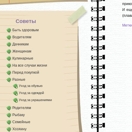
Для проблемных зон используйте [...]
прико
И еще
(плав
Советы
Метк
Быть здоровым
Водителям
Дачникам
Женщинам
Кулинарные
На все случаи жизни
Перед покупкой
Разные
Уход за обувью
Уход за одеждой
Уход за украшениями
Родителям
Рыбаку
Семейные
Хозяину