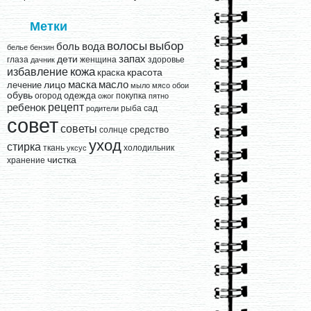
Метки
выбор
волосы
вода
боль
белье
бензин
запах
дети
глаза
женщина
здоровье
дачник
кожа
избавление
краска
красота
лицо
маска
масло
лечение
мыло
мясо
обои
обувь
одежда
огород
покупка
ожог
пятно
рецепт
ребенок
рыба
сад
родители
совет
советы
средство
солнце
уход
стирка
ткань
холодильник
уксус
чистка
хранение