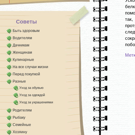
Уско
белк
помо
так,
Советы
прот
Быть здоровым
сле
сок
Водителям
побо
Дачникам
Женщинам
Мет
Кулинарные
На все случаи жизни
Перед покупкой
Разные
Уход за обувью
Уход за одеждой
Уход за украшениями
Родителям
Рыбаку
Семейные
Хозяину