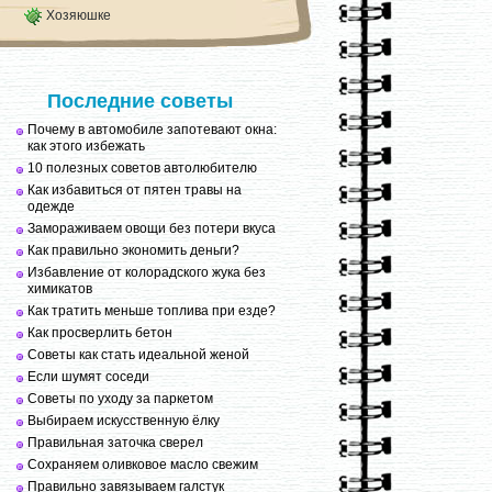
Хозяюшке
Последние советы
Почему в автомобиле запотевают окна:
как этого избежать
10 полезных советов автолюбителю
Как избавиться от пятен травы на
одежде
Замораживаем овощи без потери вкуса
Как правильно экономить деньги?
Избавление от колорадского жука без
химикатов
Как тратить меньше топлива при езде?
Как просверлить бетон
Советы как стать идеальной женой
Если шумят соседи
Советы по уходу за паркетом
Выбираем искусственную ёлку
Правильная заточка сверел
Сохраняем оливковое масло свежим
Правильно завязываем галстук