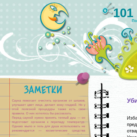
101
По
Уб
Сауна помогает очистить организм от шлаков,
улучшает цвет лица, делает кожу гладкой. Но у
этой полезной процедуры также есть свои
правила. О них хотелось бы рассказать.
Изба
Перед сауной нужно принять теплый душ — он
подготовит организм к перепаду температур.
пред
Однако мыло и гель для душа использовать не
отва
рекомендуется — косметические средства
нарушают защитное покрытие кожи. После [...]