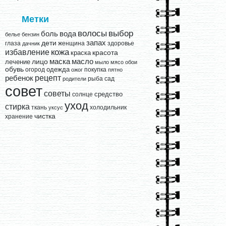
Метки
выбор
волосы
вода
боль
белье
бензин
запах
дети
глаза
женщина
здоровье
дачник
кожа
избавление
краска
красота
лицо
маска
масло
лечение
мыло
мясо
обои
обувь
одежда
огород
покупка
ожог
пятно
рецепт
ребенок
рыба
сад
родители
совет
советы
средство
солнце
уход
стирка
ткань
холодильник
уксус
чистка
хранение