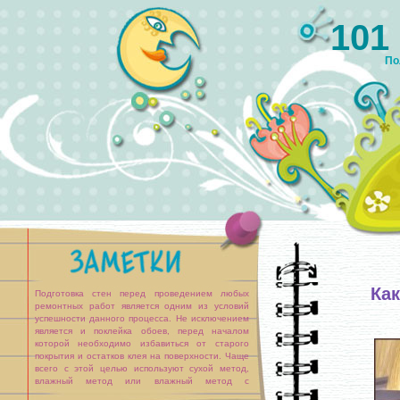
101
По
Как
Подготовка стен перед проведением любых
ремонтных работ является одним из условий
успешности данного процесса. Не исключением
является и поклейка обоев, перед началом
которой необходимо избавиться от старого
покрытия и остатков клея на поверхности. Чаще
всего с этой целью используют сухой метод,
влажный метод или влажный метод с
отпариванием.