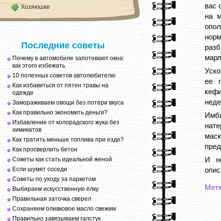
вас 
Хозяюшке
на м
опол
норм
Последние советы
разб
марл
Почему в автомобиле запотевают окна:
как этого избежать
Уско
10 полезных советов автолюбителю
ее 
Как избавиться от пятен травы на
кефи
одежде
неде
Замораживаем овощи без потери вкуса
Как правильно экономить деньги?
Имби
Избавление от колорадского жука без
нате
химикатов
мас
Как тратить меньше топлива при езде?
пред
Как просверлить бетон
И н
Советы как стать идеальной женой
Если шумят соседи
опис
Советы по уходу за паркетом
Мет
Выбираем искусственную ёлку
Правильная заточка сверел
Сохраняем оливковое масло свежим
Правильно завязываем галстук