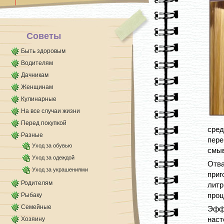
Удаление обоев с помощью сухого метода
Суть этого способа [...]
Советы
Быть здоровым
Водителям
Дачникам
Женщинам
Кулинарные
На все случаи жизни
Перед покупкой
сре
Разные
пере
Уход за обувью
смыв
Уход за одеждой
Отв
Уход за украшениями
приг
Родителям
лит
проц
Рыбаку
Семейные
Эфф
наст
Хозяину