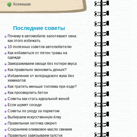
Хозяюшке
Последние советы
Почему в автомобиле запотевают окна:
как этого избежать
10 полезных советов автолюбителю
Как избавиться от пятен травы на
одежде
Замораживаем овощи без потери вкуса
Как правильно экономить деньги?
Избавление от колорадского жука без
химикатов
Как тратить меньше топлива при езде?
Как просверлить бетон
Советы как стать идеальной женой
Если шумят соседи
Советы по уходу за паркетом
Выбираем искусственную ёлку
Правильная заточка сверел
Сохраняем оливковое масло свежим
Правильно завязываем галстук