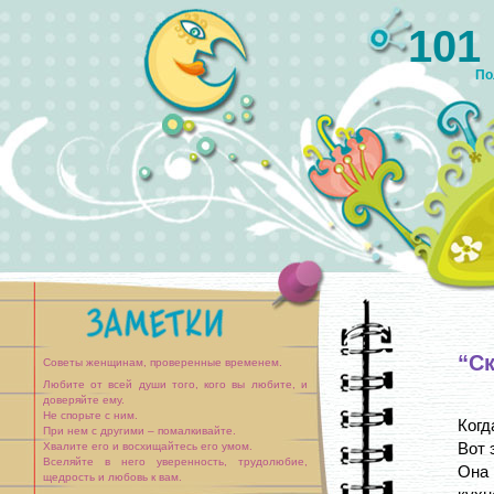
101
По
“С
Советы женщинам, проверенные временем.
Любите от всей души того, кого вы любите, и
доверяйте ему.
Не спорьте с ним.
Когд
При нем с другими – помалкивайте.
Вот 
Хвалите его и восхищайтесь его умом.
Вселяйте в него уверенность, трудолюбие,
Она 
щедрость и любовь к вам.
Будьте с ним нежнее и чаще повторяйте, что вы