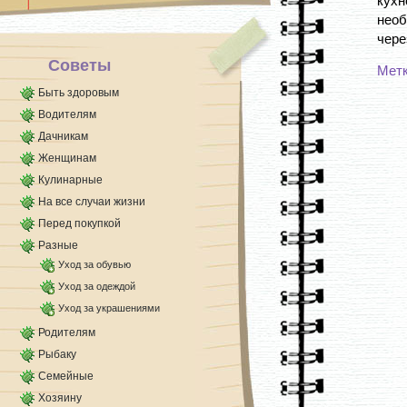
кухн
его любите, что никто и никогда так любить его
необ
не будет.
чере
Никогда [...]
Советы
Мет
Быть здоровым
Водителям
Дачникам
Женщинам
Кулинарные
На все случаи жизни
Перед покупкой
Разные
Уход за обувью
Уход за одеждой
Уход за украшениями
Родителям
Рыбаку
Семейные
Хозяину