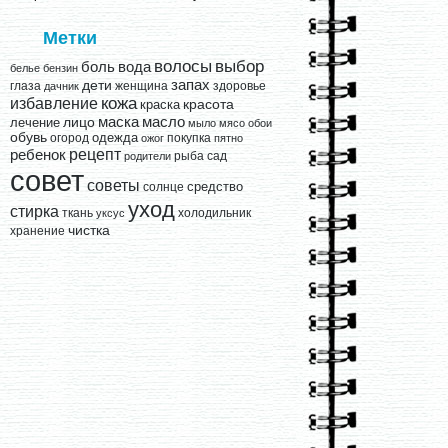
Метки
выбор
волосы
вода
боль
белье
бензин
запах
дети
глаза
женщина
здоровье
дачник
кожа
избавление
краска
красота
лицо
маска
масло
лечение
мыло
мясо
обои
обувь
одежда
огород
покупка
ожог
пятно
рецепт
ребенок
рыба
сад
родители
совет
советы
средство
солнце
уход
стирка
ткань
холодильник
уксус
чистка
хранение