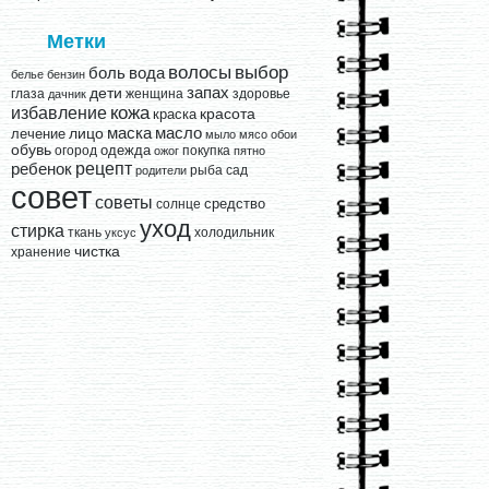
Метки
выбор
волосы
вода
боль
белье
бензин
запах
дети
глаза
женщина
здоровье
дачник
кожа
избавление
краска
красота
лицо
маска
масло
лечение
мыло
мясо
обои
обувь
одежда
огород
покупка
ожог
пятно
рецепт
ребенок
рыба
сад
родители
совет
советы
средство
солнце
уход
стирка
ткань
холодильник
уксус
чистка
хранение