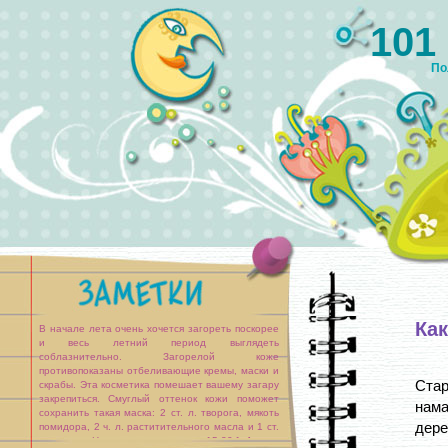
101
По
Как
В начале лета очень хочется загореть поскорее
и весь летний период выглядеть
соблазнительно. Загорелой коже
противопоказаны отбеливающие кремы, маски и
Стар
скрабы. Эта косметика помешает вашему загару
закрепиться. Смуглый оттенок кожи поможет
нама
сохранить такая маска: 2 ст. л. творога, мякоть
дере
помидора, 2 ч. л. раститительного масла и 1 ст.
л. молока. Нанесите эту смесь на 15-20 [...]