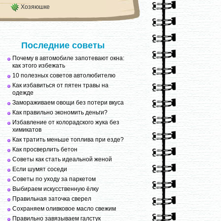
Хозяюшке
Последние советы
Почему в автомобиле запотевают окна:
как этого избежать
10 полезных советов автолюбителю
Как избавиться от пятен травы на
одежде
Замораживаем овощи без потери вкуса
Как правильно экономить деньги?
Избавление от колорадского жука без
химикатов
Как тратить меньше топлива при езде?
Как просверлить бетон
Советы как стать идеальной женой
Если шумят соседи
Советы по уходу за паркетом
Выбираем искусственную ёлку
Правильная заточка сверел
Сохраняем оливковое масло свежим
Правильно завязываем галстук