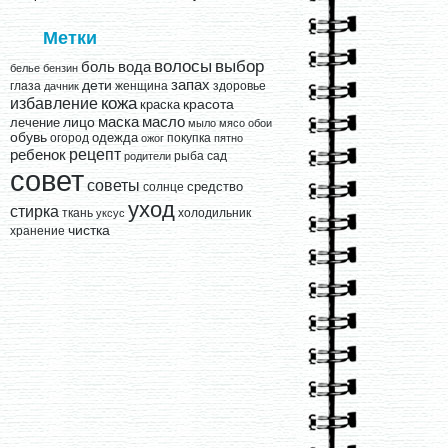
Метки
выбор
волосы
вода
боль
белье
бензин
запах
дети
глаза
женщина
здоровье
дачник
кожа
избавление
краска
красота
лицо
маска
масло
лечение
мыло
мясо
обои
обувь
одежда
огород
покупка
ожог
пятно
рецепт
ребенок
рыба
сад
родители
совет
советы
средство
солнце
уход
стирка
ткань
холодильник
уксус
чистка
хранение