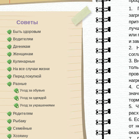
проц
Я посчитала, что оптимальная глубина должна
быть не менее [...]
1. 
заг
прит
Советы
лучш
Быть здоровым
или 
Водителям
и за
Дачникам
2. 
согл
Женщинам
3. В
Кулинарные
толь
На все случаи жизни
пров
Перед покупкой
нагр
Разные
4. 
Уход за обувью
знач
Уход за одеждой
торм
Уход за украшениями
5. 
расх
Родителям
6. Е
Рыбаку
от н
Семейные
оказ
Хозяину
7. 