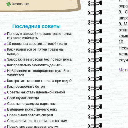
Хозяюшке
опра
8. 
широ
9. М
Последние советы
отни
Почему в автомобиле запотевают окна:
крыш
как этого избежать
10.
10 полезных советов автолюбителю
Несм
Как избавиться от пятен травы на
мень
одежде
Замораживаем овощи без потери вкуса
случ
Как правильно экономить деньги?
Мет
Избавление от колорадского жука без
химикатов
Как тратить меньше топлива при езде?
Как просверлить бетон
Советы как стать идеальной женой
Если шумят соседи
Советы по уходу за паркетом
Выбираем искусственную ёлку
Правильная заточка сверел
Сохраняем оливковое масло свежим
Правильно завязываем галстук