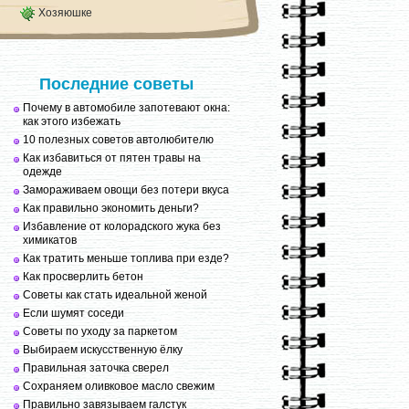
Хозяюшке
Последние советы
Почему в автомобиле запотевают окна:
как этого избежать
10 полезных советов автолюбителю
Как избавиться от пятен травы на
одежде
Замораживаем овощи без потери вкуса
Как правильно экономить деньги?
Избавление от колорадского жука без
химикатов
Как тратить меньше топлива при езде?
Как просверлить бетон
Советы как стать идеальной женой
Если шумят соседи
Советы по уходу за паркетом
Выбираем искусственную ёлку
Правильная заточка сверел
Сохраняем оливковое масло свежим
Правильно завязываем галстук