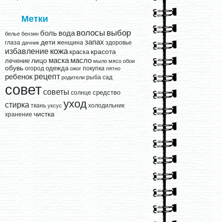
Метки
выбор
волосы
вода
боль
белье
бензин
запах
дети
глаза
женщина
здоровье
дачник
кожа
избавление
краска
красота
лицо
маска
масло
лечение
мыло
мясо
обои
обувь
одежда
огород
покупка
ожог
пятно
рецепт
ребенок
рыба
сад
родители
совет
советы
средство
солнце
уход
стирка
ткань
холодильник
уксус
чистка
хранение