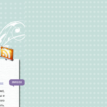
28/01/10
зни
и),
ы и
ого
ыть.