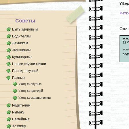
Убеди
Метк
Советы
One 
Быть здоровым
Водителям
фф
12 Ф
Дачникам
если
Женщинам
сод
Кулинарные
На все случаи жизни
Перед покупкой
Разные
Уход за обувью
Уход за одеждой
Уход за украшениями
Родителям
Рыбаку
Семейные
Хозяину