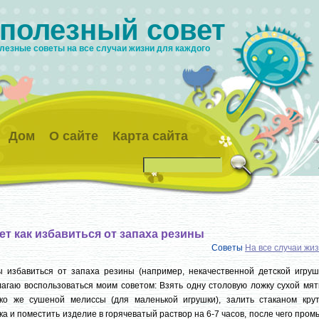
 полезный совет
лезные советы на все случаи жизни для каждого
Дом
О сайте
Карта сайта
ет как избавиться от запаха резины
Советы
На все случаи жи
 избавиться от запаха резины (например, некачественной детской игрушк
агаю воспользоваться моим советом: Взять одну столовую ложку сухой мят
ько же сушеной мелиссы (для маленькой игрушки), залить стаканом крут
ка и поместить изделие в горячеватый раствор на 6-7 часов, после чего пром