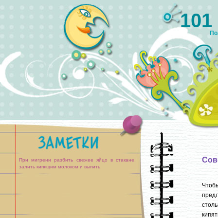
101
По
Сов
При мигрени разбить свежее яйцо в стакане,
залить кипящим молоком и выпить.
Чтобы
предл
стол
кипят