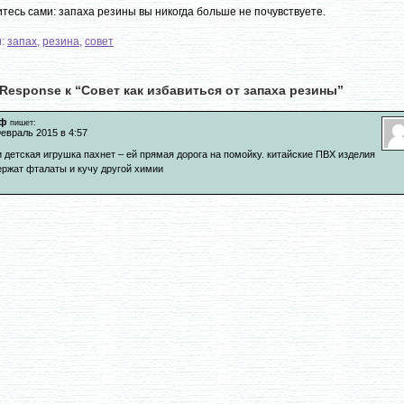
тесь сами: запаха резины вы никогда больше не почувствуете.
и:
запах
,
резина
,
совет
Response к “Совет как избавиться от запаха резины”
ф
пишет:
евраль 2015 в 4:57
 детская игрушка пахнет – ей прямая дорога на помойку. китайские ПВХ изделия
ержат фталаты и кучу другой химии