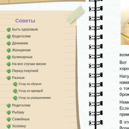
линолеума, [...]
Советы
Быть здоровым
Водителям
Дачникам
Женщинам
возм
Кулинарные
Вот
На все случаи жизни
хоро
Перед покупкой
Нату
Разные
нама
Уход за обувью
о то
Уход за одеждой
брож
Уход за украшениями
Немн
Родителям
Если
Рыбаку
прим
Семейные
В эт
Хозяину
Воз