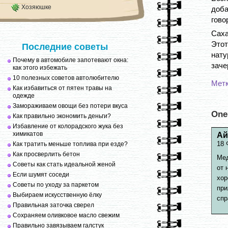
Хозяюшке
доба
гово
Саха
Это
Последние советы
нат
Почему в автомобиле запотевают окна:
заче
как этого избежать
10 полезных советов автолюбителю
Мет
Как избавиться от пятен травы на
одежде
Замораживаем овощи без потери вкуса
One
Как правильно экономить деньги?
Избавление от колорадского жука без
химикатов
Ай
18 
Как тратить меньше топлива при езде?
Как просверлить бетон
Мед
Советы как стать идеальной женой
от 
Если шумят соседи
хор
Советы по уходу за паркетом
при
Выбираем искусственную ёлку
спр
Правильная заточка сверел
Сохраняем оливковое масло свежим
Правильно завязываем галстук