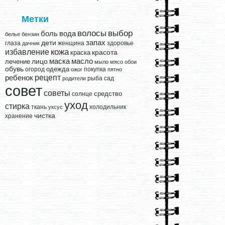
Метки
выбор
волосы
вода
боль
белье
бензин
запах
дети
глаза
женщина
здоровье
дачник
кожа
избавление
краска
красота
лицо
маска
масло
лечение
мыло
мясо
обои
обувь
одежда
огород
покупка
ожог
пятно
рецепт
ребенок
рыба
сад
родители
совет
советы
средство
солнце
уход
стирка
ткань
холодильник
уксус
чистка
хранение