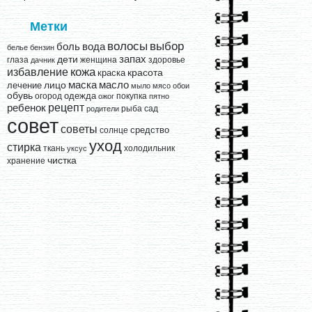
Метки
выбор
волосы
вода
боль
белье
бензин
запах
дети
глаза
женщина
здоровье
дачник
кожа
избавление
краска
красота
лицо
маска
масло
лечение
мыло
мясо
обои
обувь
одежда
огород
покупка
ожог
пятно
рецепт
ребенок
рыба
сад
родители
совет
советы
средство
солнце
уход
стирка
ткань
холодильник
уксус
чистка
хранение