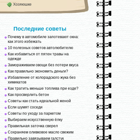
Хозяюшке
Последние советы
Почему в автомобиле запотевают окна:
как этого избежать
10 полезных советов автолюбителю
Как избавиться от пятен травы на
одежде
Замораживаем овощи без потери вкуса
Как правильно экономить деньги?
Избавление от колорадского жука без
химикатов
Как тратить меньше топлива при езде?
Как просверлить бетон
Советы как стать идеальной женой
Если шумят соседи
Советы по уходу за паркетом
Выбираем искусственную ёлку
Правильная заточка сверел
Сохраняем оливковое масло свежим
Правильно завязываем галстук