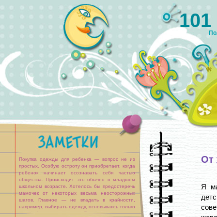
101
По
От 
Покупка одежды для ребенка — вопрос не из
простых. Особую остроту он приобретает, когда
ребенок начинает осознавать себя частью
общества. Происходит это обычно в младшем
Я м
школьном возрасте. Хотелось бы предостеречь
мамочек от некоторых весьма неосторожных
детс
шагов. Главное — не впадать в крайности,
сов
например, выбирать одежду, основываясь только
на ее функциональности. Также нельзя делать