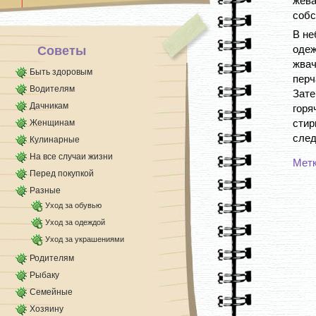
жев
из ребенка [...]
собс
В не
одеж
Советы
жвач
Быть здоровым
перч
Водителям
Зате
Дачникам
горя
стир
Женщинам
след
Кулинарные
На все случаи жизни
Мет
Перед покупкой
Разные
Уход за обувью
Уход за одеждой
Уход за украшениями
Родителям
Рыбаку
Семейные
Хозяину