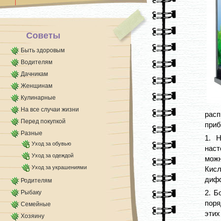
практике частенько [...]
Советы
Быть здоровым
Водителям
Дачникам
Женщинам
Кулинарные
На все случаи жизни
расп
Перед покупкой
приб
Разные
1. 
Уход за обувью
наст
Уход за одеждой
мож
Уход за украшениями
Кис
диф
Родителям
2. Б
Рыбаку
поря
Семейные
эти
Хозяину