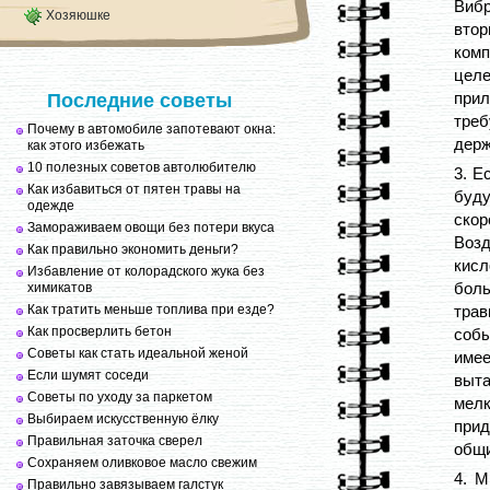
Виб
Хозяюшке
втор
ком
целе
прил
Последние советы
треб
Почему в автомобиле запотевают окна:
держ
как этого избежать
10 полезных советов автолюбителю
3. Е
Как избавиться от пятен травы на
буд
одежде
скор
Замораживаем овощи без потери вкуса
Возд
Как правильно экономить деньги?
кис
Избавление от колорадского жука без
бол
химикатов
Как тратить меньше топлива при езде?
трав
Как просверлить бетон
собы
Советы как стать идеальной женой
име
Если шумят соседи
выт
Советы по уходу за паркетом
мелк
Выбираем искусственную ёлку
при
Правильная заточка сверел
общи
Сохраняем оливковое масло свежим
4. М
Правильно завязываем галстук