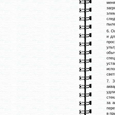
мен
заг
элем
след
пыле
6. О
и дл
про
ульт
обы
спец
уста
исп
свет
7. 
аква
удл
стек
за а
пере
в пр