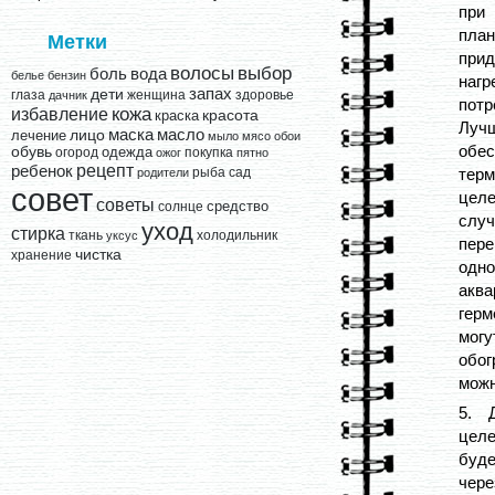
при
план
Метки
при
выбор
волосы
вода
боль
белье
бензин
наг
запах
дети
глаза
женщина
здоровье
дачник
потр
кожа
избавление
краска
красота
Лучш
лицо
маска
масло
лечение
мыло
мясо
обои
обес
обувь
одежда
огород
покупка
ожог
пятно
рецепт
ребенок
рыба
сад
тер
родители
совет
целе
советы
средство
солнце
слу
уход
стирка
ткань
холодильник
уксус
пере
чистка
хранение
одно
акв
герм
могу
обо
можн
5. 
целе
буде
чер