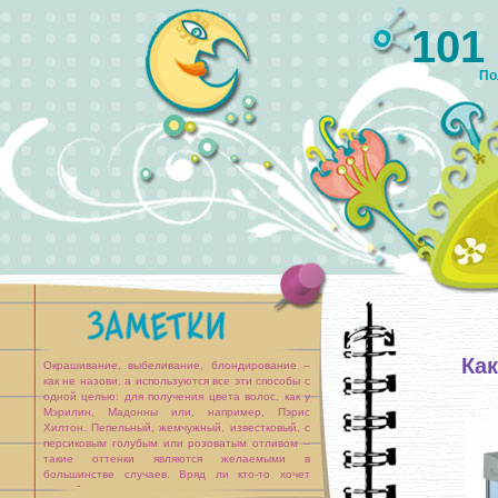
101
По
Ка
Окрашивание, выбеливание, блондирование –
как не назови, а используются все эти способы с
одной целью: для получения цвета волос, как у
Мэрилин, Мадонны или, например, Пэрис
Хилтон. Пепельный, жемчужный, известковый, с
персиковым голубым или розоватым отливом –
такие оттенки являются желаемыми в
большинстве случаев. Вряд ли кто-то хочет
уподобиться желтенькому цыпленку, но на