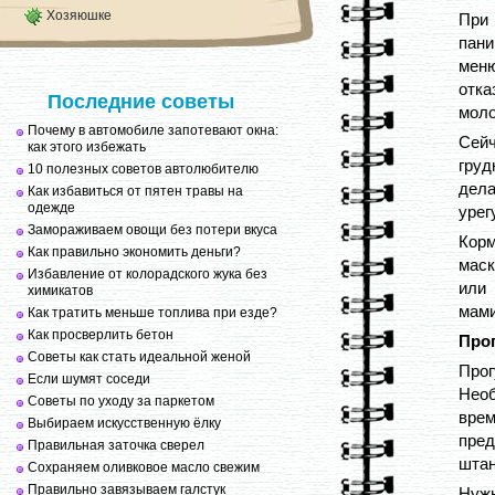
Хозяюшке
При 
пани
меню
отка
Последние советы
моло
Почему в автомобиле запотевают окна:
Сейч
как этого избежать
гру
10 полезных советов автолюбителю
дел
Как избавиться от пятен травы на
одежде
урег
Замораживаем овощи без потери вкуса
Корм
Как правильно экономить деньги?
маск
Избавление от колорадского жука без
или 
химикатов
мами
Как тратить меньше топлива при езде?
Как просверлить бетон
Прог
Советы как стать идеальной женой
Про
Если шумят соседи
Необ
Советы по уходу за паркетом
врем
Выбираем искусственную ёлку
пред
Правильная заточка сверел
шта
Сохраняем оливковое масло свежим
Правильно завязываем галстук
Нужн