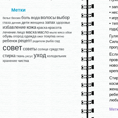
• за
Метки
• не
выбор
волосы
вода
боль
• иг
белье
бензин
запах
дети
глаза
женщина
здоровье
дачник
• те
кожа
избавление
краска
красота
года)
лицо
маска
масло
лечение
мыло
мясо
обои
Гуля
обувь
одежда
огород
покупка
ожог
пятно
рецепт
ребенок
рыба
сад
Силь
родители
совет
прог
советы
средство
солнце
Если
уход
стирка
ткань
холодильник
уксус
про
чистка
хранение
ново
креп
Сти
косм
жен
ребе
люб
Мет