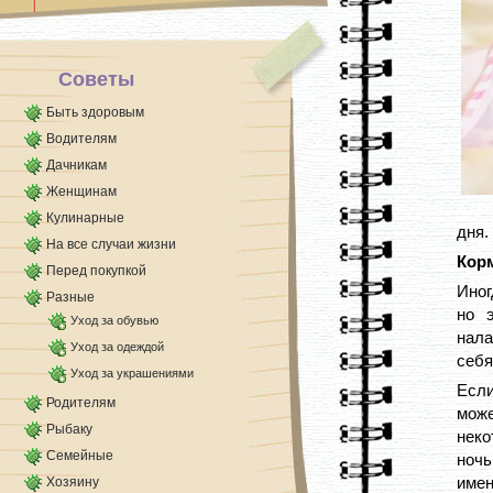
Советы
Быть здоровым
Водителям
Дачникам
Женщинам
Кулинарные
дня.
На все случаи жизни
Корм
Перед покупкой
Иног
Разные
но 
Уход за обувью
нала
Уход за одеждой
себя
Уход за украшениями
Если
Родителям
мож
Рыбаку
нек
Семейные
ночь
имен
Хозяину