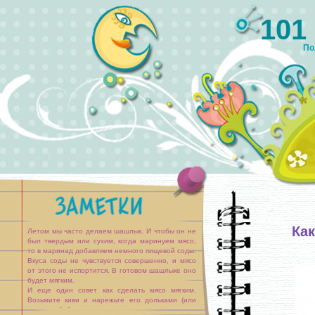
101
По
Ка
Летом мы часто делаем шашлык. И чтобы он не
был твердым или сухим, когда маринуем мясо,
то в маринад добавляем немного пищевой соды.
Вкуса соды не чувствуется совершенно, и мясо
от этого не испортится. В готовом шашлыке оно
будет мягким.
И еще один совет как сделать мясо мягким.
Возьмите киви и нарежьте его дольками (или
выжмите [...]