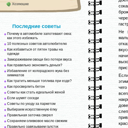
Хозяюшке
сока
брож
чере
гаст
Последние советы
Не 
Почему в автомобиле запотевают окна:
малы
как этого избежать
отк
10 полезных советов автолюбителю
вкус
Как избавиться от пятен травы на
одежде
нач
Замораживаем овощи без потери вкуса
выз
Как правильно экономить деньги?
прис
Избавление от колорадского жука без
Если
химикатов
Как тратить меньше топлива при езде?
этим
Как просверлить бетон
чего
Советы как стать идеальной женой
всег
Если шумят соседи
накр
Советы по уходу за паркетом
дове
Выбираем искусственную ёлку
сле
Правильная заточка сверел
прив
Сохраняем оливковое масло свежим
крас
Правильно завязываем галстук