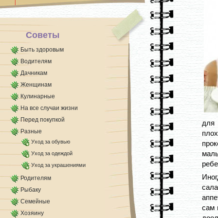
Советы
Быть здоровым
Водителям
Дачникам
Женщинам
Кулинарные
На все случаи жизни
Перед покупкой
для 
Разные
плох
Уход за обувью
прок
малы
Уход за одеждой
ребе
Уход за украшениями
Ино
Родителям
сала
Рыбаку
аппе
Семейные
сам 
Хозяину
доел