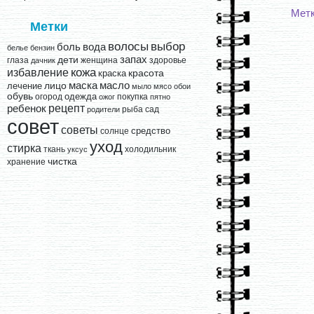
Мет
Метки
выбор
волосы
вода
боль
белье
бензин
запах
дети
глаза
женщина
здоровье
дачник
кожа
избавление
краска
красота
лицо
маска
масло
лечение
мыло
мясо
обои
обувь
одежда
огород
покупка
ожог
пятно
рецепт
ребенок
рыба
сад
родители
совет
советы
средство
солнце
уход
стирка
ткань
холодильник
уксус
чистка
хранение