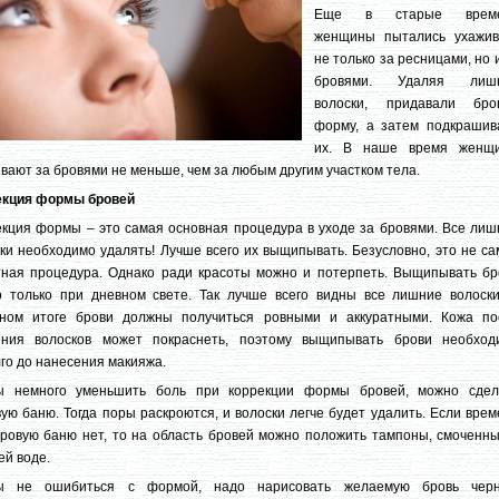
Еще в старые врем
женщины пытались ухажив
не только за ресницами, но 
бровями. Удаляя лиш
волоски, придавали бро
форму, а затем подкрашив
их. В наше время женщ
вают за бровями не меньше, чем за любым другим участком тела.
екция формы бровей
кция формы – это самая основная процедура в уходе за бровями. Все лиш
ки необходимо удалять! Лучше всего их выщипывать. Безусловно, это не с
тная процедура. Однако ради красоты можно и потерпеть. Выщипывать бр
о только при дневном свете. Так лучше всего видны все лишние волоски
чном итоге брови должны получиться ровными и аккуратными. Кожа по
ения волосков может покраснеть, поэтому выщипывать брови необход
го до нанесения макияжа.
ы немного уменьшить боль при коррекции формы бровей, можно сдел
ую баню. Тогда поры раскроются, и волоски легче будет удалить. Если вре
ровую баню нет, то на область бровей можно положить тампоны, смоченны
ей воде.
ы не ошибиться с формой, надо нарисовать желаемую бровь чер