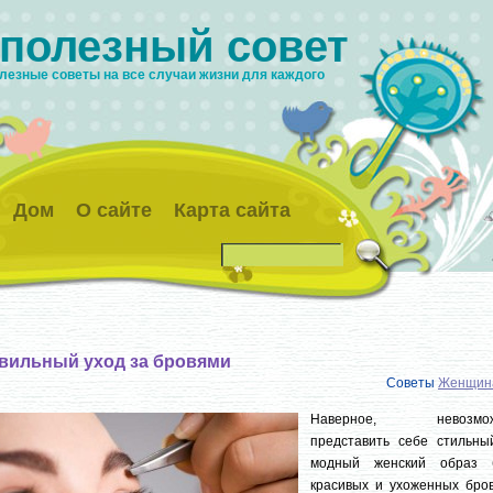
 полезный совет
лезные советы на все случаи жизни для каждого
Дом
О сайте
Карта сайта
вильный уход за бровями
Советы
Женщин
Наверное, невозмо
представить себе стильны
модный женский образ 
красивых и ухоженных бров