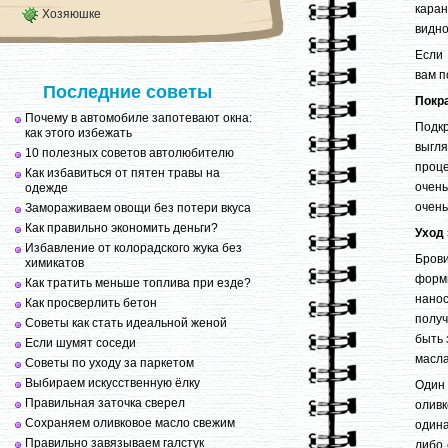
каран
Хозяюшке
видно
Если 
вам п
Последние советы
Покр
Почему в автомобиле запотевают окна:
Подк
как этого избежать
выгля
10 полезных советов автолюбителю
проц
Как избавиться от пятен травы на
очень
одежде
очень
Замораживаем овощи без потери вкуса
Как правильно экономить деньги?
Уход 
Избавление от колорадского жука без
Брови
химикатов
форм
Как тратить меньше топлива при езде?
нанос
Как просверлить бетон
полу
Советы как стать идеальной женой
быть 
Если шумят соседи
масла
Советы по уходу за паркетом
Выбираем искусственную ёлку
Один 
Правильная заточка сверел
оливк
Сохраняем оливковое масло свежим
одина
Правильно завязываем галстук
либо 