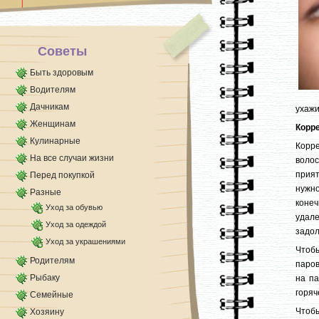
можно применять обычный толстостенный
пластиковый водопроводный шланг, который
легко [...]
Советы
Быть здоровым
Водителям
Дачникам
ухажи
Женщинам
Корр
Кулинарные
Корре
На все случаи жизни
волос
прия
Перед покупкой
нужн
Разные
коне
Уход за обувью
удал
Уход за одеждой
задол
Уход за украшениями
Чтоб
Родителям
паров
Рыбаку
на па
горяч
Семейные
Чтоб
Хозяину