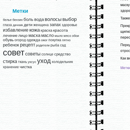
маск
Метки
здор
выбор
Также
волосы
вода
боль
белье
бензин
запах
дети
глаза
женщина
здоровье
дачник
Прек
кожа
избавление
краска
красота
щипко
лицо
маска
масло
лечение
мыло
мясо
обои
перес
обувь
одежда
огород
покупка
ожог
пятно
рецепт
ребенок
Перед
рыба
сад
родители
совет
отрос
советы
средство
солнце
Как в
уход
стирка
ткань
холодильник
уксус
чистка
хранение
Метк