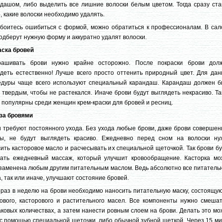
дашом, либо выделить все лишние волоски белым цветом. Тогда сразу ста
, какие волоски необходимо удалять.
боитесь ошибиться с формой, можно обратиться к профессионалам. В сал
одберут нужную форму и аккуратно удалят волоски.
аска бровей
рашивать брови нужно крайне осторожно. После покраски брови дол
деть естественно! Лучше всего просто оттенить природный цвет. Для дан
едуры чаще всего используют специальный карандаш. Карандаш должен б
 твердым, чтобы не растекался. Иначе брови будут выглядеть некрасиво. Т
 популярны среди женщин крем-краски для бровей и ресниц.
за бровями
 требуют постоянного ухода. Без ухода любые брови, даже брови совершен
ы, не будут выглядеть красиво. Ежедневно перед сном на волоски ну
ить касторовое масло и расчесывать их специальной щеточкой. Так брови б
чать ежедневный массаж, который улучшит кровообращение. Касторка мо
заменена любым другим питательным маслом. Ведь абсолютно все питатель
, так или иначе, улучшают состояние бровей.
раз в неделю на брови необходимо наносить питательную маску, состоящую
ового, касторового и растительного масел. Все компоненты нужно смешат
ковых количествах, а затем нанести ровным слоем на брови. Делать это м
с помощью специальной щеточки, либо обычной зубной щеткой. Через 15 ми