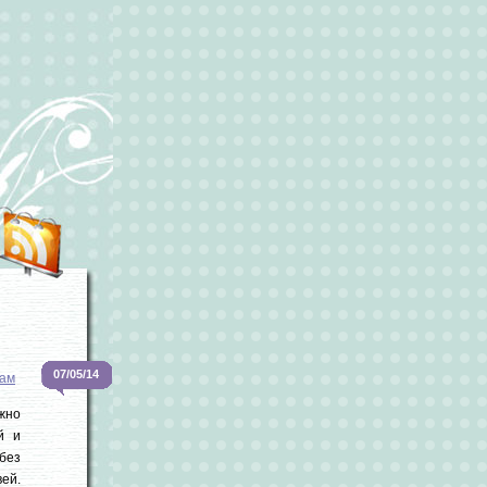
07/05/14
ам
жно
й и
без
ей.