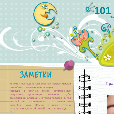
101
По
Пра
Я хотел бы поделиться советом эффективными
способами очищения канализации.
Нередко в частных домах, обустроенных
санузлами, происходит забивание трубы
выходной канализации, которая проложена под
землей на определенном расстоянии от
выгребной ямы. Обычно в таких случаях
используют длинный гибкий трос или провод.
Моя практика показала, что вместо них с успехом