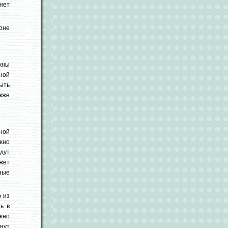
нет
оне
жны
ной
ыть
акже
ной
жно
удут
жет
ные
 из
ь в
ожно
нут