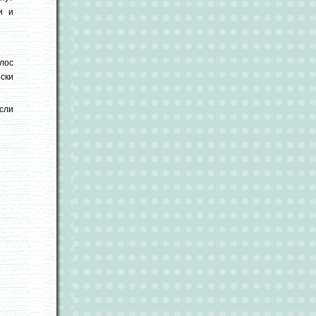
и и
лос
ски
сли