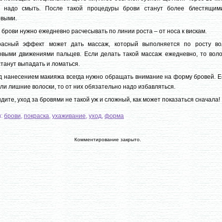
у надо смыть. После такой процедуры брови станут более блестящим
овыми.
 брови нужно ежедневно расчесывать по линии роста – от носа к вискам.
расный эффект может дать массаж, который выполняется по росту во
выми движениями пальцев. Если делать такой массаж ежедневно, то воло
танут выпадать и ломаться.
 нанесением макияжа всегда нужно обращать внимание на форму бровей. Е
ли лишние волоски, то от них обязательно надо избавляться.
идите, уход за бровями не такой уж и сложный, как может показаться сначала!
и:
брови
,
покраска
,
ухаживание
,
уход
,
форма
Комментирование закрыто.