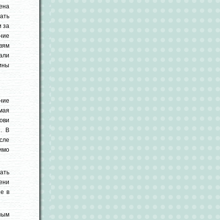
ена
ать
и за
ние
вям
али
ины
ние
амая
ови
. В
сле
имо
ать
мени
е в
ным