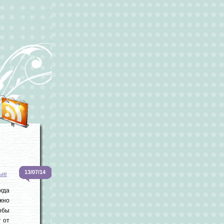
13/07/14
ые
гда
жно
обы
 от