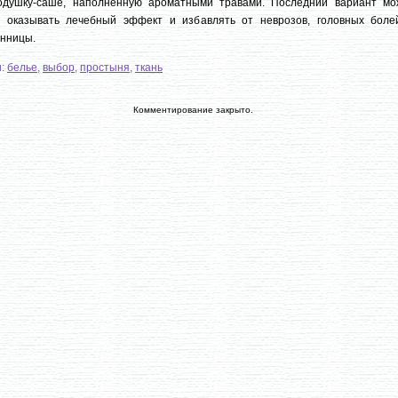
одушку-саше, наполненную ароматными травами. Последний вариант мо
е оказывать лечебный эффект и избавлять от неврозов, головных боле
онницы.
и:
белье
,
выбор
,
простыня
,
ткань
Комментирование закрыто.