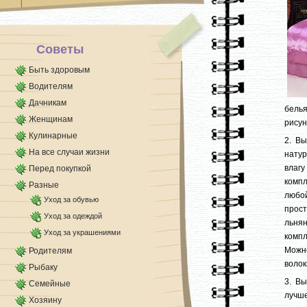
Советы
Быть здоровым
Водителям
Дачникам
белья
Женщинам
рисун
Кулинарные
2. Вы
На все случаи жизни
натур
влагу
Перед покупкой
комп
Разные
любо
Уход за обувью
прост
Уход за одеждой
льня
Уход за украшениями
компл
Можно
Родителям
волок
Рыбаку
3. Вы
Семейные
лучше
Хозяину