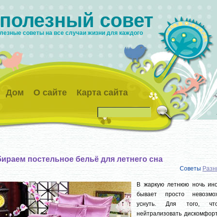
 полезный совет
лезные советы на все случаи жизни для каждого
Дом
О сайте
Карта сайта
ираем постельное бельё для летнего сна
Советы
Разн
В жаркую летнюю ночь ино
бывает просто невозмо
уснуть. Для того, чт
нейтрализовать дискомфорт