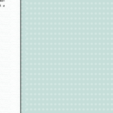
жет
й и