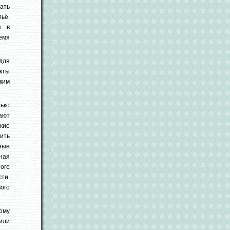
ть
ьё.
я в
емя
для
кты
рким
ько
ают
акие
ить
ные
ная
ого
сти.
ого
ому
или