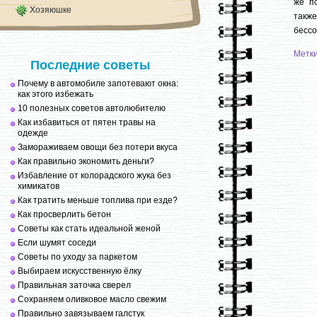
же п
Хозяюшке
такж
бесс
Метк
Последние советы
Почему в автомобиле запотевают окна:
как этого избежать
10 полезных советов автолюбителю
Как избавиться от пятен травы на
одежде
Замораживаем овощи без потери вкуса
Как правильно экономить деньги?
Избавление от колорадского жука без
химикатов
Как тратить меньше топлива при езде?
Как просверлить бетон
Советы как стать идеальной женой
Если шумят соседи
Советы по уходу за паркетом
Выбираем искусственную ёлку
Правильная заточка сверел
Сохраняем оливковое масло свежим
Правильно завязываем галстук