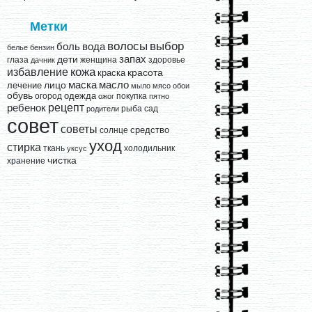
Метки
выбор
волосы
вода
боль
белье
бензин
запах
дети
глаза
женщина
здоровье
дачник
кожа
избавление
краска
красота
лицо
маска
масло
лечение
мыло
мясо
обои
обувь
одежда
огород
покупка
ожог
пятно
рецепт
ребенок
рыба
сад
родители
совет
советы
средство
солнце
уход
стирка
ткань
холодильник
уксус
чистка
хранение