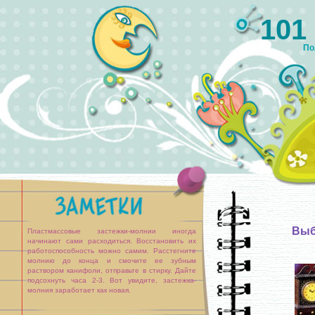
101
По
Выб
Пластмассовые застежки-молнии иногда
начинают сами расходиться. Восстановить их
работоспособность можно самим. Расстегните
молнию до конца и смочите ее зубным
раствором канифоли, отправьте в стирку. Дайте
подсохнуть часа 2-3. Вот увидите, застежка-
молния заработает как новая.