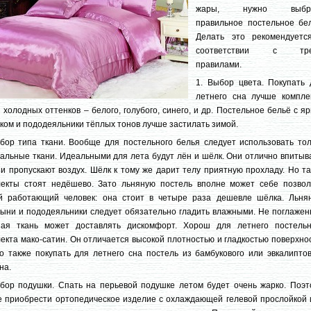
жары, нужно выбра
правильное постельное бел
Делать это рекомендуетс
соответствии с тр
правилами.
1. Выбор цвета. Покупать 
летнего сна лучше компле
 холодных оттенков – белого, голубого, синего, и др. Постельное бельё с я
ком и пододеяльники тёплых тонов лучше застилать зимой.
бор типа ткани. Вообще для постельного белья следует использовать тол
альные ткани. Идеальными для лета будут лён и шёлк. Они отлично впитыв
 и пропускают воздух. Шёлк к тому же дарит телу приятную прохладу. Но т
лекты стоят недёшево. Зато льняную постель вполне может себе позвол
й работающий человек: она стоит в четыре раза дешевле шёлка. Льня
ыни и пододеяльники следует обязательно гладить влажными. Не поглажен
ная ткань может доставлять дискомфорт. Хорош для летнего постельн
екта мако-сатин. Он отличается высокой плотностью и гладкостью поверхно
 также покупать для летнего сна постель из бамбукового или эвкалиптов
на.
бор подушки. Спать на перьевой подушке летом будет очень жарко. Поэт
 приобрести ортопедическое изделие с охлаждающей гелевой прослойкой 