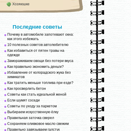
Хозяюшке
Последние советы
Почему в автомобиле запотевают окна:
как этого избежать
10 полезных советов автолюбителю
Как избавиться от пятен травы на
одежде
Замораживаем овощи без потери вкуса
Как правильно экономить деньги?
Избавление от колорадского жука без
химикатов
Как тратить меньше топлива при езде?
Как просверлить бетон
Советы как стать идеальной женой
Если шумят соседи
Советы по уходу за паркетом
Выбираем искусственную ёлку
Правильная заточка сверел
Сохраняем оливковое масло свежим
Правильно завязываем галстук