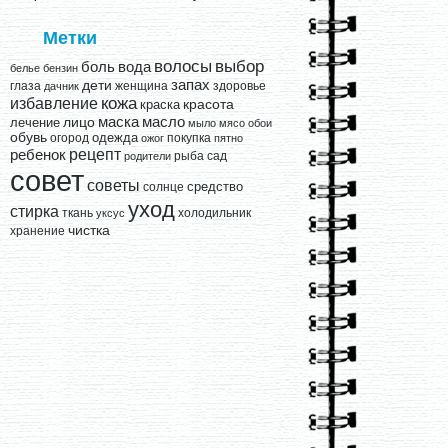
Метки
выбор
волосы
вода
боль
белье
бензин
запах
дети
глаза
женщина
здоровье
дачник
кожа
избавление
краска
красота
лицо
маска
масло
лечение
мыло
мясо
обои
обувь
одежда
огород
покупка
ожог
пятно
рецепт
ребенок
рыба
сад
родители
совет
советы
средство
солнце
уход
стирка
ткань
холодильник
уксус
чистка
хранение