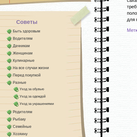
саха
голодный [...]
треб
поло
для 
Советы
Мет
Быть здоровым
Водителям
Дачникам
Женщинам
Кулинарные
На все случаи жизни
Перед покупкой
Разные
Уход за обувью
Уход за одеждой
Уход за украшениями
Родителям
Рыбаку
Семейные
Хозяину