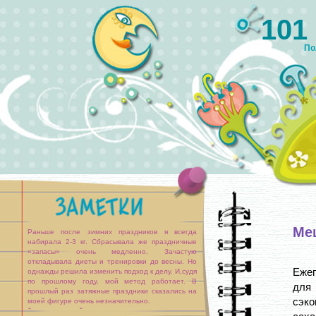
101
По
Ме
Раньше после зимних праздников я всегда
набирала 2-3 кг. Сбрасывала же праздничные
«запасы» очень медленно. Зачастую
откладывала диеты и тренировки до весны. Но
Ежег
однажды решила изменить подход к делу. И,судя
по прошлому году, мой метод работает. В
для 
прошлый раз затяжные праздники сказались на
сэко
моей фигуре очень незначительно.
За праздничный стол я стараюсь не садиться на