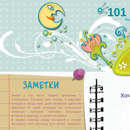
101
По
Хо
Зимой у нас часто бывают проблемы с
отоплением. Батареи чуть теплые, в квартире
холодно и, когда спим, даже несколько одеял не
помогают. В такой ситуации мы используем
несколько нехитрых приемов, благодаря
которым в квартире становится теплее.
В первую очередь между батареей и стеной
поставили лист металла (его может заменить
картон, обклеенный фольгой). Металл отражает