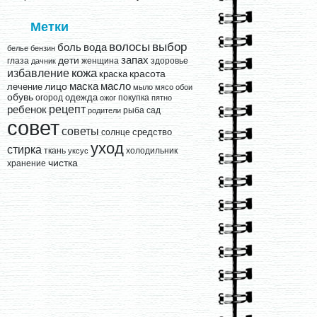
Метки
выбор
волосы
вода
боль
белье
бензин
запах
дети
глаза
женщина
здоровье
дачник
кожа
избавление
краска
красота
лицо
маска
масло
лечение
мыло
мясо
обои
обувь
одежда
огород
покупка
ожог
пятно
рецепт
ребенок
рыба
сад
родители
совет
советы
средство
солнце
уход
стирка
ткань
холодильник
уксус
чистка
хранение