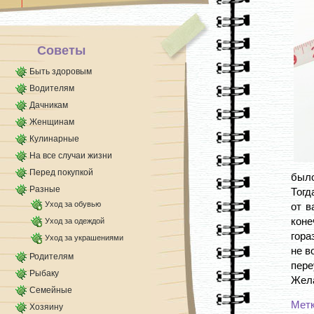
тепло внутрь [...]
Советы
Быть здоровым
Водителям
Дачникам
Женщинам
Кулинарные
На все случаи жизни
Перед покупкой
было
Разные
Тогд
Уход за обувью
от в
коне
Уход за одеждой
гора
Уход за украшениями
не в
Родителям
пере
Рыбаку
Жела
Семейные
Мет
Хозяину