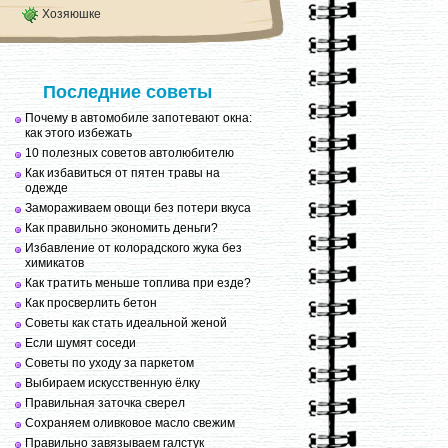
Хозяюшке
Последние советы
Почему в автомобиле запотевают окна:
как этого избежать
10 полезных советов автолюбителю
Как избавиться от пятен травы на
одежде
Замораживаем овощи без потери вкуса
Как правильно экономить деньги?
Избавление от колорадского жука без
химикатов
Как тратить меньше топлива при езде?
Как просверлить бетон
Советы как стать идеальной женой
Если шумят соседи
Советы по уходу за паркетом
Выбираем искусственную ёлку
Правильная заточка сверел
Сохраняем оливковое масло свежим
Правильно завязываем галстук