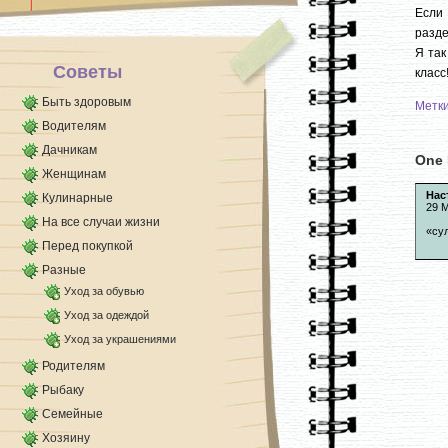
для десертов, особенно [...]
Если 
разде
Я так
Советы
класс
Быть здоровым
Метк
Водителям
Дачникам
One 
Женщинам
Нас
Кулинарные
29 М
На все случаи жизни
«су
Перед покупкой
Разные
Уход за обувью
Уход за одеждой
Уход за украшениями
Родителям
Рыбаку
Семейные
Хозяину