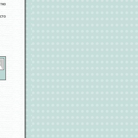
етко
осто