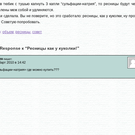
в тюбик с тушью капнуть 3 капли “сульфации-натрия”, то ресницы будут ч
лены меж собой и удлиняются.
 и сделала. Вы не поверите, но это сработало: ресницы, как у куколки, ну пр
! Советую попробовать.
и:
объем
,
ресницы
,
совет
Response к “Ресницы как у куколки!”
тя
пишет:
арт 2010 в 14:42
льфации-натрия» где можно купить???