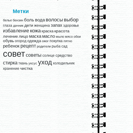
Метки
выбор
волосы
вода
боль
белье
бензин
запах
дети
глаза
женщина
здоровье
дачник
кожа
избавление
краска
красота
лицо
маска
масло
лечение
мыло
мясо
обои
обувь
одежда
огород
покупка
ожог
пятно
рецепт
ребенок
рыба
сад
родители
совет
советы
средство
солнце
уход
стирка
ткань
холодильник
уксус
чистка
хранение