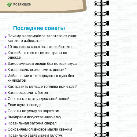
Хозяюшке
Последние советы
Почему в автомобиле запотевают окна:
как этого избежать
10 полезных советов автолюбителю
Как избавиться от пятен травы на
одежде
Замораживаем овощи без потери вкуса
Как правильно экономить деньги?
Избавление от колорадского жука без
химикатов
Как тратить меньше топлива при езде?
Как просверлить бетон
Советы как стать идеальной женой
Если шумят соседи
Советы по уходу за паркетом
Выбираем искусственную ёлку
Правильная заточка сверел
Сохраняем оливковое масло свежим
Правильно завязываем галстук