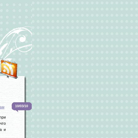
10/03/10
ам
при
что
а и