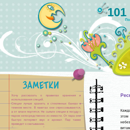
101
По
Рес
Хочу рассказать о правилах хранения и
использования специй.
Специи лучше хранить в стеклянных банках в
темном месте. В пакетах они спрессовываются,
Кажд
а от влаги портятся. Не сыпьте специи в посуду с
паром непосредственно из емкости. От пара они
этом 
быстро потеряют вкус и аромат. Пар также
небез
приведет к скатыванию.
витам
Листья мяты перечной подходят прежде всего