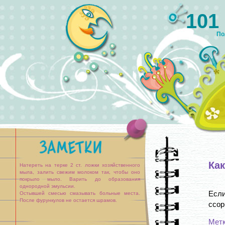
101
По
Как
Натереть на терке 2 ст. ложки хозяйственного
мыла, залить свежим молоком так, чтобы оно
покрыло мыло. Варить до образования
однородной эмульсии.
Если
Остывшей смесью смазывать больные места.
После фурункулов не остается шрамов.
ссор
Мет