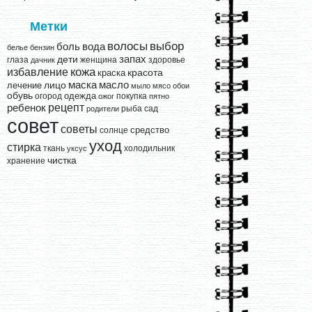
Метки
выбор
волосы
вода
боль
белье
бензин
запах
дети
глаза
женщина
здоровье
дачник
кожа
избавление
краска
красота
лицо
маска
масло
лечение
мыло
мясо
обои
обувь
одежда
огород
покупка
ожог
пятно
рецепт
ребенок
рыба
сад
родители
совет
советы
средство
солнце
уход
стирка
ткань
холодильник
уксус
чистка
хранение