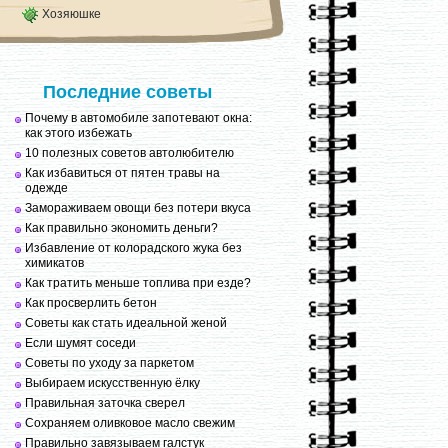
Хозяюшке
Последние советы
Почему в автомобиле запотевают окна:
как этого избежать
10 полезных советов автолюбителю
Как избавиться от пятен травы на
одежде
Замораживаем овощи без потери вкуса
Как правильно экономить деньги?
Избавление от колорадского жука без
химикатов
Как тратить меньше топлива при езде?
Как просверлить бетон
Советы как стать идеальной женой
Если шумят соседи
Советы по уходу за паркетом
Выбираем искусственную ёлку
Правильная заточка сверел
Сохраняем оливковое масло свежим
Правильно завязываем галстук