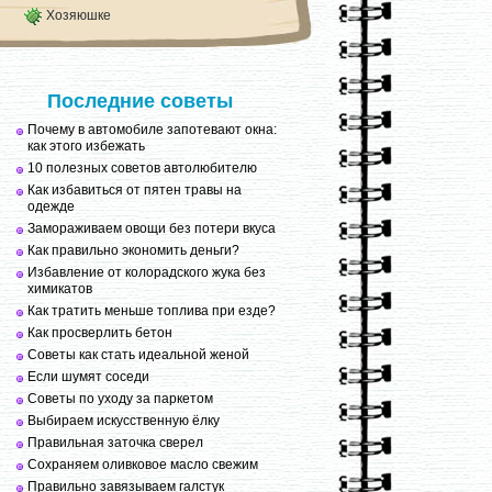
Хозяюшке
Последние советы
Почему в автомобиле запотевают окна:
как этого избежать
10 полезных советов автолюбителю
Как избавиться от пятен травы на
одежде
Замораживаем овощи без потери вкуса
Как правильно экономить деньги?
Избавление от колорадского жука без
химикатов
Как тратить меньше топлива при езде?
Как просверлить бетон
Советы как стать идеальной женой
Если шумят соседи
Советы по уходу за паркетом
Выбираем искусственную ёлку
Правильная заточка сверел
Сохраняем оливковое масло свежим
Правильно завязываем галстук