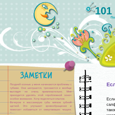
101
По
Ес
Поздней осенью у меня начинаются проблемы с
губами. Они шелушатся, трескаются и вообще
выглядят не очень привлекательно. Мне
приходится уделять этой «проблемной зоне»
Есл
особое внимание. Хочу поделиться опытом.
Вечером я массажирую губы мягком зубной
сал
щеткой. Это улучшает кровообращение и
тако
помогает избавиться от омертвевших чешуек.
Регулярно делаю питательные маски для губ: