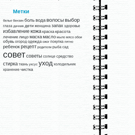
Метки
выбор
волосы
вода
боль
белье
бензин
запах
дети
глаза
женщина
здоровье
дачник
кожа
избавление
краска
красота
лицо
маска
масло
лечение
мыло
мясо
обои
обувь
одежда
огород
покупка
ожог
пятно
рецепт
ребенок
рыба
сад
родители
совет
советы
средство
солнце
уход
стирка
ткань
холодильник
уксус
чистка
хранение