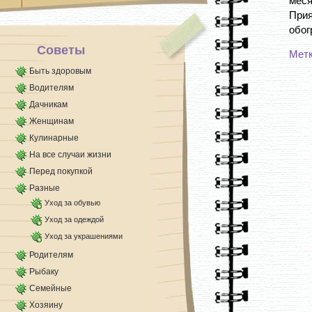
меся
смешиваю в равных пропорциях творог и [...]
При
обог
Советы
Мет
Быть здоровым
Водителям
Дачникам
Женщинам
Кулинарные
На все случаи жизни
Перед покупкой
Разные
Уход за обувью
Уход за одеждой
Уход за украшениями
Родителям
Рыбаку
Семейные
Хозяину