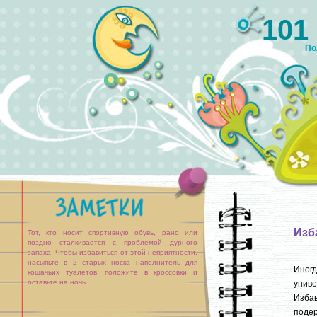
101
По
Изб
Тот, кто носит спортивную обувь, рано или
поздно сталкивается с проблемой дурного
запаха. Чтобы избавиться от этой неприятности,
насыпьте в 2 старых носка наполнитель для
Иног
кошачьих туалетов, положите в кроссовки и
оставьте на ночь.
униве
Избав
подер