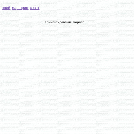
и:
клей
,
маргарин
,
совет
Комментирование закрыто.