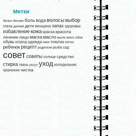
Метки
выбор
волосы
вода
боль
белье
бензин
запах
дети
глаза
женщина
здоровье
дачник
кожа
избавление
краска
красота
лицо
маска
масло
лечение
мыло
мясо
обои
обувь
одежда
огород
покупка
ожог
пятно
рецепт
ребенок
рыба
сад
родители
совет
советы
средство
солнце
уход
стирка
ткань
холодильник
уксус
чистка
хранение