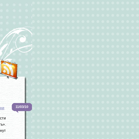
11/03/10
зни
сти
ть».
инут