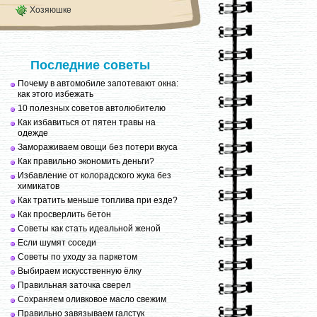
Хозяюшке
Последние советы
Почему в автомобиле запотевают окна:
как этого избежать
10 полезных советов автолюбителю
Как избавиться от пятен травы на
одежде
Замораживаем овощи без потери вкуса
Как правильно экономить деньги?
Избавление от колорадского жука без
химикатов
Как тратить меньше топлива при езде?
Как просверлить бетон
Советы как стать идеальной женой
Если шумят соседи
Советы по уходу за паркетом
Выбираем искусственную ёлку
Правильная заточка сверел
Сохраняем оливковое масло свежим
Правильно завязываем галстук