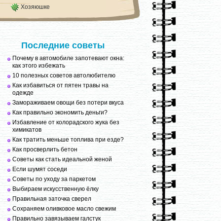
Хозяюшке
Последние советы
Почему в автомобиле запотевают окна:
как этого избежать
10 полезных советов автолюбителю
Как избавиться от пятен травы на
одежде
Замораживаем овощи без потери вкуса
Как правильно экономить деньги?
Избавление от колорадского жука без
химикатов
Как тратить меньше топлива при езде?
Как просверлить бетон
Советы как стать идеальной женой
Если шумят соседи
Советы по уходу за паркетом
Выбираем искусственную ёлку
Правильная заточка сверел
Сохраняем оливковое масло свежим
Правильно завязываем галстук