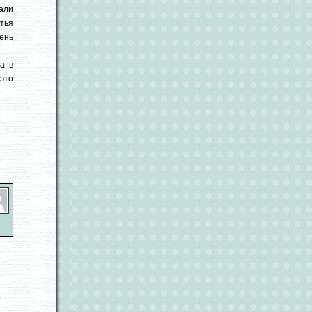
али
тья
ень
а в
 это
а –