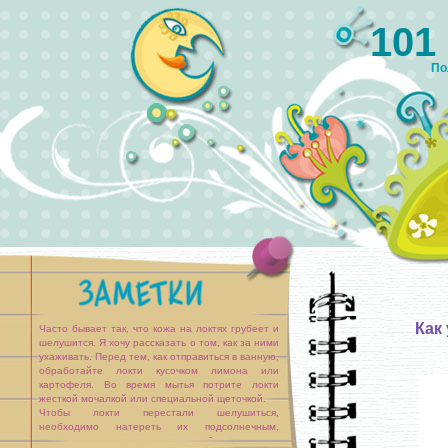
101
По
Как
Часто бывает так, что кожа на локтях грубеет и
шелушится. Я хочу рассказать о том, как за ними
ухаживать. Перед тем, как отправиться в ванную,
обработайте локти кусочком лимона или
картофеля. Во время мытья потрите локти
жесткой мочалкой или специальной щеточкой.
Чтобы локти перестали шелушиться,
необходимо натереть их подсолнечным,
льняным или оливковым маслом,обвязать сверху