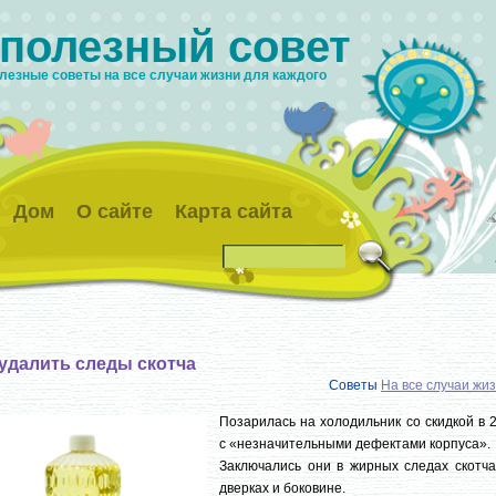
 полезный совет
лезные советы на все случаи жизни для каждого
Дом
О сайте
Карта сайта
 удалить следы скотча
Советы
На все случаи жи
Позарилась на холодильник со скидкой в 
с «незначительными дефектами корпуса».
Заключались они в жирных следах скотча
дверках и боковине.