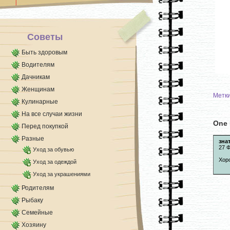
бинтом и [...]
Советы
Быть здоровым
Водителям
Дачникам
Женщинам
Метк
Кулинарные
На все случаи жизни
One 
Перед покупкой
Разные
зна
27 Ф
Уход за обувью
Хор
Уход за одеждой
Уход за украшениями
Родителям
Рыбаку
Семейные
Хозяину