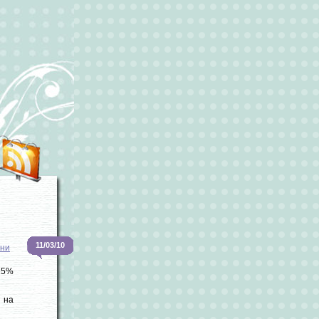
11/03/10
зни
25%
 на