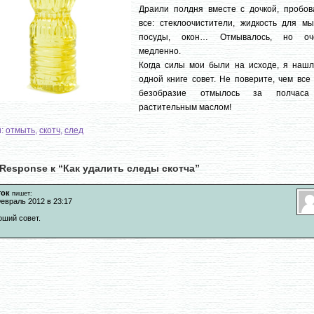
Драили полдня вместе с дочкой, пробов
все: стеклоочистители, жидкость для мы
посуды, окон… Отмывалось, но оч
медленно.
Когда силы мои были на исходе, я нашл
одной книге совет. Не поверите, чем все
безобразие отмылось за полчас
растительным маслом!
и:
отмыть
,
скотч
,
след
Response к “Как удалить следы скотча”
ток
пишет:
евраль 2012 в 23:17
оший совет.