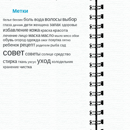
Метки
выбор
волосы
вода
боль
белье
бензин
запах
дети
глаза
женщина
здоровье
дачник
кожа
избавление
краска
красота
лицо
маска
масло
лечение
мыло
мясо
обои
обувь
одежда
огород
покупка
ожог
пятно
рецепт
ребенок
рыба
сад
родители
совет
советы
средство
солнце
уход
стирка
ткань
холодильник
уксус
чистка
хранение