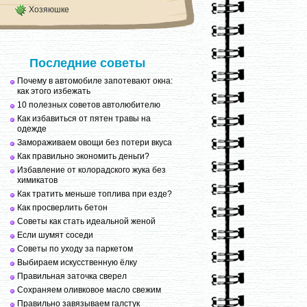
Хозяюшке
Последние советы
Почему в автомобиле запотевают окна:
как этого избежать
10 полезных советов автолюбителю
Как избавиться от пятен травы на
одежде
Замораживаем овощи без потери вкуса
Как правильно экономить деньги?
Избавление от колорадского жука без
химикатов
Как тратить меньше топлива при езде?
Как просверлить бетон
Советы как стать идеальной женой
Если шумят соседи
Советы по уходу за паркетом
Выбираем искусственную ёлку
Правильная заточка сверел
Сохраняем оливковое масло свежим
Правильно завязываем галстук