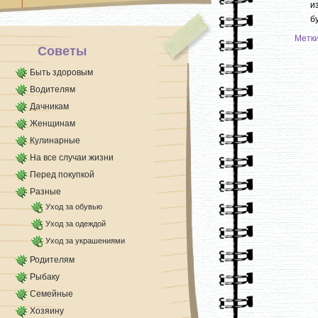
и
б
Метк
Советы
Быть здоровым
Водителям
Дачникам
Женщинам
Кулинарные
На все случаи жизни
Перед покупкой
Разные
Уход за обувью
Уход за одеждой
Уход за украшениями
Родителям
Рыбаку
Семейные
Хозяину