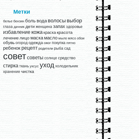
Метки
выбор
волосы
вода
боль
белье
бензин
запах
дети
глаза
женщина
здоровье
дачник
кожа
избавление
краска
красота
лицо
маска
масло
лечение
мыло
мясо
обои
обувь
одежда
огород
покупка
ожог
пятно
рецепт
ребенок
рыба
сад
родители
совет
советы
средство
солнце
уход
стирка
ткань
холодильник
уксус
чистка
хранение