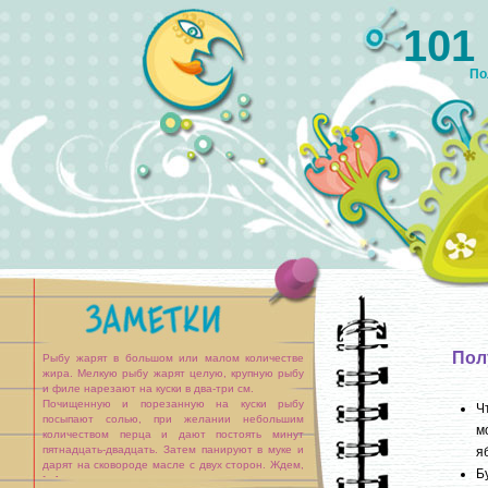
101
По
Пол
Рыбу жарят в большом или малом количестве
жира. Мелкую рыбу жарят целую, крупную рыбу
и филе нарезают на куски в два-три см.
Почищенную и порезанную на куски рыбу
Ч
посыпают солью, при желании небольшим
м
количеством перца и дают постоять минут
пятнадцать-двадцать. Затем панируют в муке и
я
дарят на сковороде масле с двух сторон. Ждем,
Б
[...]