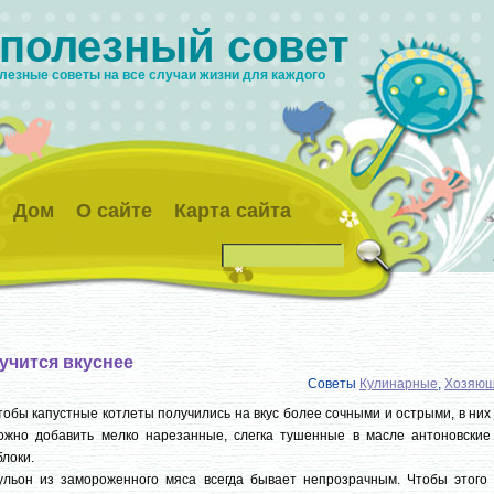
 полезный совет
лезные советы на все случаи жизни для каждого
Дом
О сайте
Карта сайта
учится вкуснее
Советы
Кулинарные
,
Хозяюш
тобы капустные котлеты получились на вкус более сочными и острыми, в них
ожно добавить мелко нарезанные, слегка тушенные в масле антоновские
блоки.
ульон из замороженного мяса всегда бывает непрозрачным. Чтобы этого