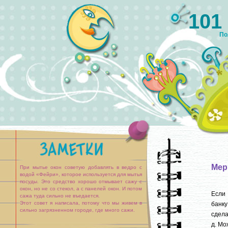
101
По
Мер
При мытье окон советую добавлять в ведро с
водой «Фейри», которое используется для мытья
посуды. Это средство хорошо отмывает сажу с
окон, но не со стекол, а с панелей окон. И потом
Если 
сажа туда сильно не въедается.
Этот совет я написала, потому что мы живем в
банку
сильно загрязненном городе, где много сажи.
сдела
д. Мо