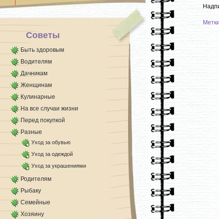
Надпи
Метк
Советы
Быть здоровым
Водителям
Дачникам
Женщинам
Кулинарные
На все случаи жизни
Перед покупкой
Разные
Уход за обувью
Уход за одеждой
Уход за украшениями
Родителям
Рыбаку
Семейные
Хозяину