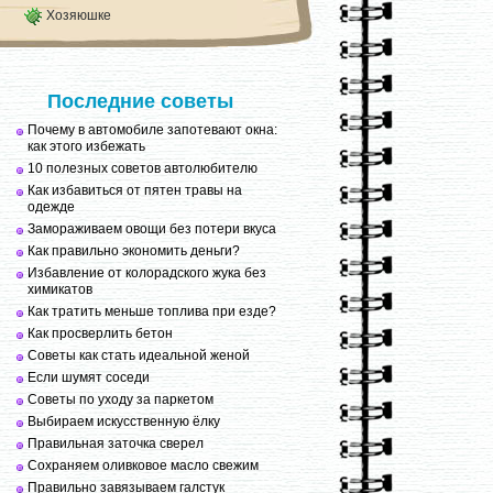
Хозяюшке
Последние советы
Почему в автомобиле запотевают окна:
как этого избежать
10 полезных советов автолюбителю
Как избавиться от пятен травы на
одежде
Замораживаем овощи без потери вкуса
Как правильно экономить деньги?
Избавление от колорадского жука без
химикатов
Как тратить меньше топлива при езде?
Как просверлить бетон
Советы как стать идеальной женой
Если шумят соседи
Советы по уходу за паркетом
Выбираем искусственную ёлку
Правильная заточка сверел
Сохраняем оливковое масло свежим
Правильно завязываем галстук