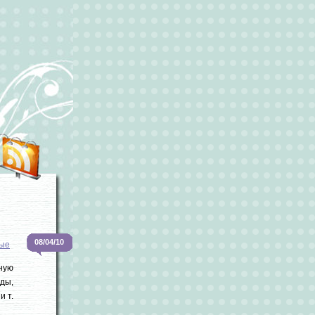
08/04/10
ые
ную
ды,
и т.