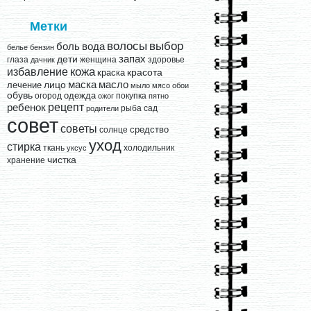
Метки
выбор
волосы
вода
боль
белье
бензин
запах
дети
глаза
женщина
здоровье
дачник
кожа
избавление
краска
красота
лицо
маска
масло
лечение
мыло
мясо
обои
обувь
одежда
огород
покупка
ожог
пятно
рецепт
ребенок
рыба
сад
родители
совет
советы
средство
солнце
уход
стирка
ткань
холодильник
уксус
чистка
хранение