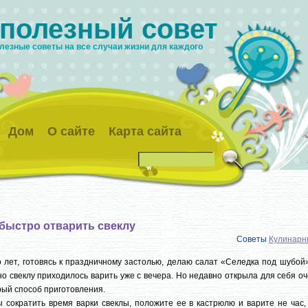
 полезный совет
лезные советы на все случаи жизни для каждого
Дом
О сайте
Карта сайта
 быстро отварить свеклу
Советы
Кулинарн
 лет, готовясь к праздничному застолью, делаю салат «Селедка под шубой
о свеклу приходилось варить уже с вечера. Но недавно открыла для себя о
ый способ приготовления.
 сократить время варки свеклы, положите ее в кастрюлю и варите не час,