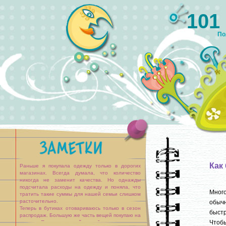
101
По
Как
Раньше я покупала одежду только в дорогих
магазинах. Всегда думала, что количество
никогда не заменит качества. Но однажды
подсчитала расходы на одежду и поняла, что
Много
тратить такие суммы для нашей семьи слишком
расточительно.
обычн
Теперь в бутиках отовариваюсь только в сезон
быстр
распродаж. Большую же часть вещей покупаю на
Чтобы
рынке. Перед покупкой я обхожу несколько