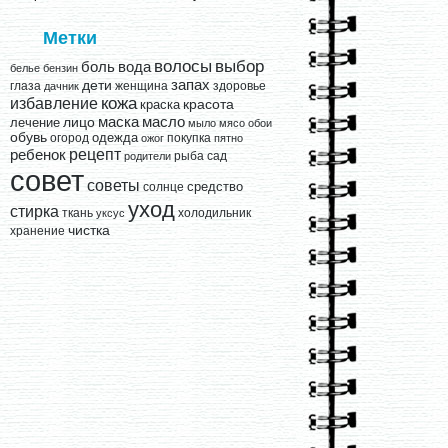
Метки
выбор
волосы
вода
боль
белье
бензин
запах
дети
глаза
женщина
здоровье
дачник
кожа
избавление
краска
красота
лицо
маска
масло
лечение
мыло
мясо
обои
обувь
одежда
огород
покупка
ожог
пятно
рецепт
ребенок
рыба
сад
родители
совет
советы
средство
солнце
уход
стирка
ткань
холодильник
уксус
чистка
хранение