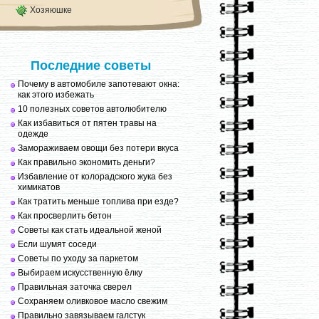
Хозяюшке
Последние советы
Почему в автомобиле запотевают окна:
как этого избежать
10 полезных советов автолюбителю
Как избавиться от пятен травы на
одежде
Замораживаем овощи без потери вкуса
Как правильно экономить деньги?
Избавление от колорадского жука без
химикатов
Как тратить меньше топлива при езде?
Как просверлить бетон
Советы как стать идеальной женой
Если шумят соседи
Советы по уходу за паркетом
Выбираем искусственную ёлку
Правильная заточка сверел
Сохраняем оливковое масло свежим
Правильно завязываем галстук