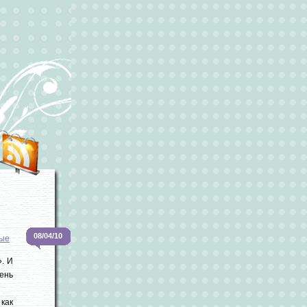
08/04/10
ые
». И
чень
 как