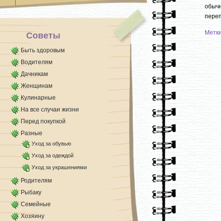
магазинов — смотрю, [...]
обычн
переп
Метк
Советы
Быть здоровым
Водителям
Дачникам
Женщинам
Кулинарные
На все случаи жизни
Перед покупкой
Разные
Уход за обувью
Уход за одеждой
Уход за украшениями
Родителям
Рыбаку
Семейные
Хозяину