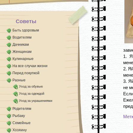
Советы
Быть здоровым
Водителям
Дачникам
зави
Женщинам
1. Я
Кулинарные
мене
На все случаи жизни
2. Я
Перед покупкой
мене
Разные
3. Я
Уход за обувью
не м
Если
Уход за одеждой
Ежел
Уход за украшениями
пред
Родителям
Рыбаку
Мет
Семейные
Хозяину