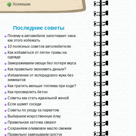
Хозяюшке
Последние советы
Почему в автомобиле запотевают окна:
как этого избежать
10 полезных советов автолюбителю
Как избавиться от пятен травы на
одежде
Замораживаем овощи без потери вкуса
Как правильно экономить деньги?
Избавление от колорадского жука без
химикатов
Как тратить меньше топлива при езде?
Как просверлить бетон
Советы как стать идеальной женой
Если шумят соседи
Советы по уходу за паркетом
Выбираем искусственную ёлку
Правильная заточка сверел
Сохраняем оливковое масло свежим
Правильно завязываем галстук