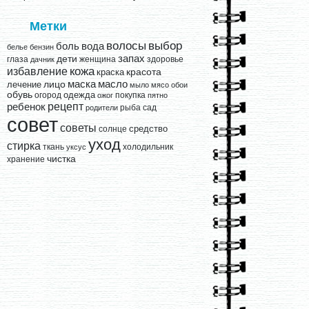
Метки
выбор
волосы
вода
боль
белье
бензин
запах
дети
глаза
женщина
здоровье
дачник
кожа
избавление
краска
красота
лицо
маска
масло
лечение
мыло
мясо
обои
обувь
одежда
огород
покупка
ожог
пятно
рецепт
ребенок
рыба
сад
родители
совет
советы
средство
солнце
уход
стирка
ткань
холодильник
уксус
чистка
хранение