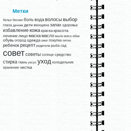
Метки
выбор
волосы
вода
боль
белье
бензин
запах
дети
глаза
женщина
здоровье
дачник
кожа
избавление
краска
красота
лицо
маска
масло
лечение
мыло
мясо
обои
обувь
одежда
огород
покупка
ожог
пятно
рецепт
ребенок
рыба
сад
родители
совет
советы
средство
солнце
уход
стирка
ткань
холодильник
уксус
чистка
хранение