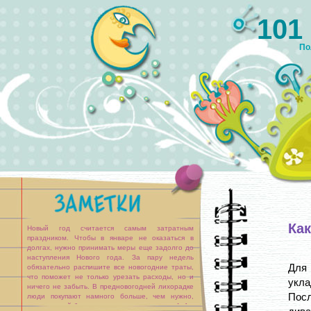
101
По
Ка
Новый год считается самым затратным
праздником. Чтобы в январе не оказаться в
долгах, нужно принимать меры еще задолго до
наступления Нового года. За пару недель
Для
обязательно распишите все новогодние траты,
что поможет не только урезать расходы, но и
укл
ничего не забыть. В предновогодней лихорадке
Пос
люди покупают намного больше, чем нужно,
поэтому свой бюджет надо контролировать [...]