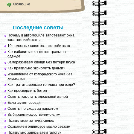
Хозяюшке
Последние советы
Почему в автомобиле запотевают окна:
как этого избежать
10 полезных советов автолюбителю
Как избавиться от пятен травы на
одежде
Замораживаем овощи без потери вкуса
Как правильно экономить деньги?
Избавление от колорадского жука без
химикатов
Как тратить меньше топлива при езде?
Как просверлить бетон
Советы как стать идеальной женой
Если шумят соседи
Советы по уходу за паркетом
Выбираем искусственную ёлку
Правильная заточка сверел
Сохраняем оливковое масло свежим
Правильно завязываем галстук