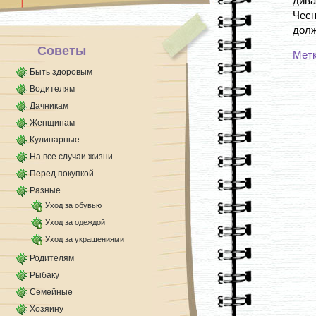
дива
Чесн
долж
Советы
Мет
Быть здоровым
Водителям
Дачникам
Женщинам
Кулинарные
На все случаи жизни
Перед покупкой
Разные
Уход за обувью
Уход за одеждой
Уход за украшениями
Родителям
Рыбаку
Семейные
Хозяину