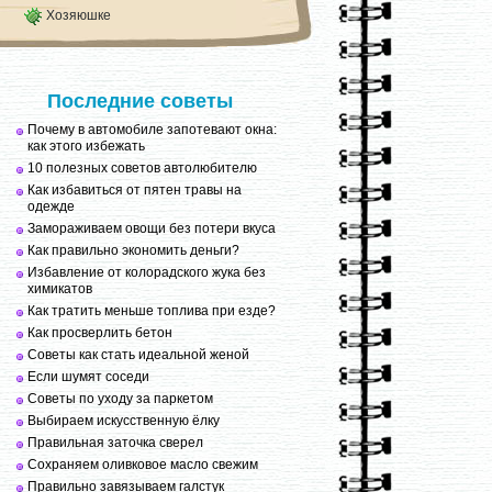
Хозяюшке
Последние советы
Почему в автомобиле запотевают окна:
как этого избежать
10 полезных советов автолюбителю
Как избавиться от пятен травы на
одежде
Замораживаем овощи без потери вкуса
Как правильно экономить деньги?
Избавление от колорадского жука без
химикатов
Как тратить меньше топлива при езде?
Как просверлить бетон
Советы как стать идеальной женой
Если шумят соседи
Советы по уходу за паркетом
Выбираем искусственную ёлку
Правильная заточка сверел
Сохраняем оливковое масло свежим
Правильно завязываем галстук