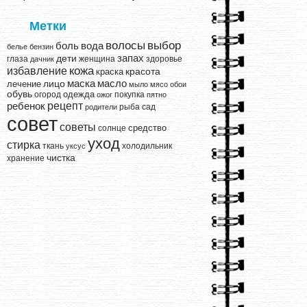
Метки
выбор
волосы
вода
боль
белье
бензин
запах
дети
глаза
женщина
здоровье
дачник
кожа
избавление
краска
красота
лицо
маска
масло
лечение
мыло
мясо
обои
обувь
одежда
огород
покупка
ожог
пятно
рецепт
ребенок
рыба
сад
родители
совет
советы
средство
солнце
уход
стирка
ткань
холодильник
уксус
чистка
хранение