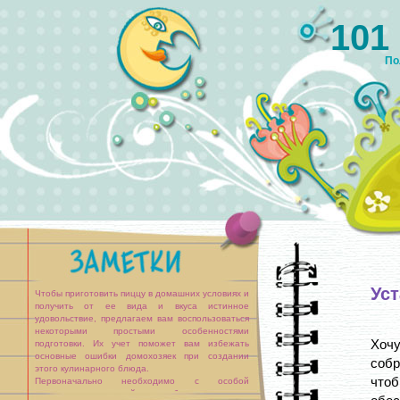
101
По
Ус
Чтобы приготовить пиццу в домашних условиях и
получить от ее вида и вкуса истинное
удовольствие, предлагаем вам воспользоваться
некоторыми простыми особенностями
Хочу
подготовки. Их учет поможет вам избежать
основные ошибки домохозяек при создании
собр
этого кулинарного блюда.
чтоб
Первоначально необходимо с особой
тщательностью подойти к выбору рецепта и