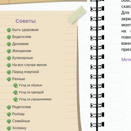
обе
замесу теста для пиццы. Основа вашей пиццы
скап
должна получиться мягкой и [...]
Для 
акри
Советы
монт
Быть здоровым
на 
пове
Водителям
ванн
Дачникам
приг
Женщинам
Кулинарные
Мет
На все случаи жизни
Перед покупкой
Разные
Уход за обувью
Уход за одеждой
Уход за украшениями
Родителям
Рыбаку
Семейные
Хозяину