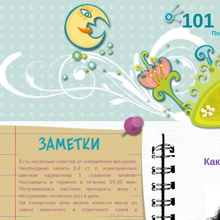
101
По
Ка
Есть несколько советов от избавления веснушек.
Необходимо залить 2-3 ст. л. измельченных
цветков одуванчика 1 стаканом кипятка.
Настаивать в термосе в течение 20-30 мин.
Получившимся настоем протирать кожу с
веснушками несколько раз в день.
На очищенную кожу можно нанести маску из
смеси лимонного и огуречного соков в
пропорции 1:1. Нанесите смесь на 20-30 мин,