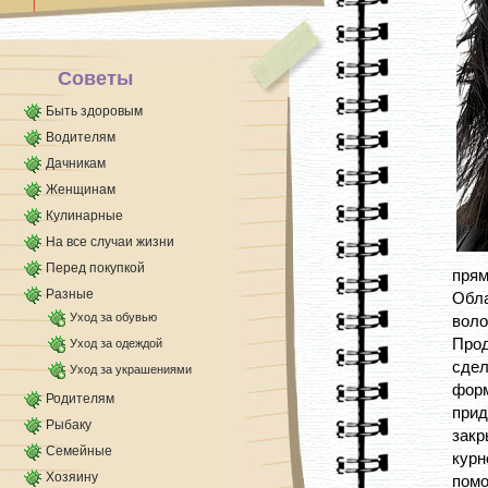
затем смойте [...]
Советы
Быть здоровым
Водителям
Дачникам
Женщинам
Кулинарные
На все случаи жизни
Перед покупкой
прям
Разные
Обл
Уход за обувью
вол
Прод
Уход за одеждой
сде
Уход за украшениями
форм
Родителям
при
Рыбаку
закр
Семейные
кур
Хозяину
помо