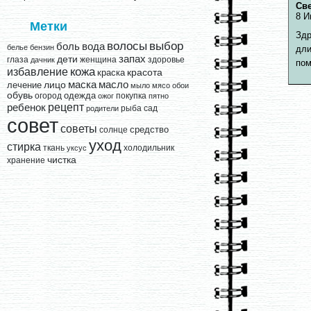
Св
8 И
Метки
Здр
выбор
волосы
вода
боль
белье
бензин
дли
запах
дети
глаза
женщина
здоровье
дачник
пом
кожа
избавление
краска
красота
лицо
маска
масло
лечение
мыло
мясо
обои
обувь
одежда
огород
покупка
ожог
пятно
рецепт
ребенок
рыба
сад
родители
совет
советы
средство
солнце
уход
стирка
ткань
холодильник
уксус
чистка
хранение