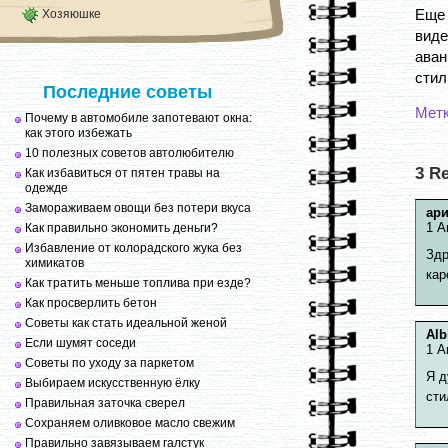
Еще 
Хозяюшке
вид
аван
стил
Последние советы
Мет
Почему в автомобиле запотевают окна:
как этого избежать
10 полезных советов автолюбителю
3 R
Как избавиться от пятен травы на
одежде
Замораживаем овощи без потери вкуса
ар
1 А
Как правильно экономить деньги?
Избавление от колорадского жука без
Здр
химикатов
кар
Как тратить меньше топлива при езде?
Как просверлить бетон
Советы как стать идеальной женой
Alb
Если шумят соседи
1 А
Советы по уходу за паркетом
Я д
Выбираем искусственную ёлку
сти
Правильная заточка сверел
Сохраняем оливковое масло свежим
Правильно завязываем галстук