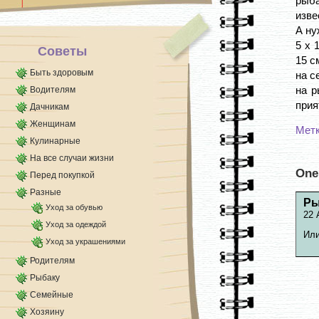
рыб
Я посчитала, что оптимальная глубина должна
изве
быть не менее [...]
А ну
5 х 
Советы
15 с
Быть здоровым
на с
на р
Водителям
прия
Дачникам
Женщинам
Мет
Кулинарные
На все случаи жизни
One
Перед покупкой
Разные
Ры
Уход за обувью
22 
Уход за одеждой
Или
Уход за украшениями
Родителям
Рыбаку
Семейные
Хозяину