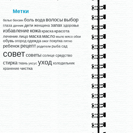
Метки
выбор
волосы
вода
боль
белье
бензин
запах
дети
глаза
женщина
здоровье
дачник
кожа
избавление
краска
красота
лицо
маска
масло
лечение
мыло
мясо
обои
обувь
одежда
огород
покупка
ожог
пятно
рецепт
ребенок
рыба
сад
родители
совет
советы
средство
солнце
уход
стирка
ткань
холодильник
уксус
чистка
хранение