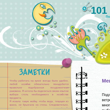
101
По
Ме
Чтобы работать на кухне всегда было удобно,
любой хозяйке обязательно понадобится
правильно подобранная посудомоечная
раковина. Я хотела бы поделиться своим опытом
Под
выбора столь необходимого в хозяйстве
предмета.
ветр
Я искала такую мойку, чтобы вода, текущая из
мног
крана, не брызгала на стены. Следовательно,
чаша мойки должна быть достаточно глубокой.