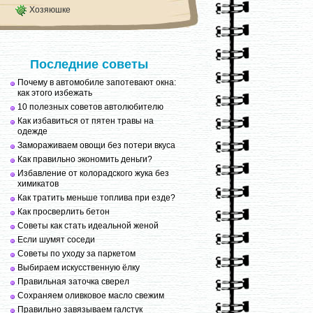
Хозяюшке
Последние советы
Почему в автомобиле запотевают окна:
как этого избежать
10 полезных советов автолюбителю
Как избавиться от пятен травы на
одежде
Замораживаем овощи без потери вкуса
Как правильно экономить деньги?
Избавление от колорадского жука без
химикатов
Как тратить меньше топлива при езде?
Как просверлить бетон
Советы как стать идеальной женой
Если шумят соседи
Советы по уходу за паркетом
Выбираем искусственную ёлку
Правильная заточка сверел
Сохраняем оливковое масло свежим
Правильно завязываем галстук