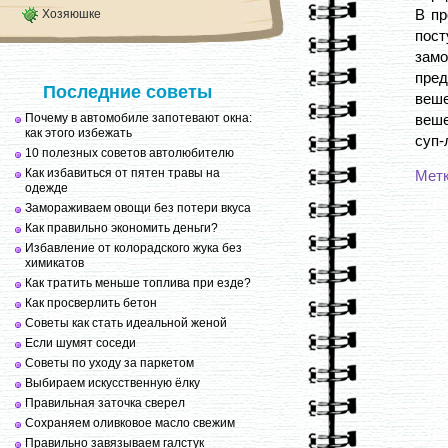
В пр
Хозяюшке
пос
замо
пред
Последние советы
веше
Почему в автомобиле запотевают окна:
веше
как этого избежать
суп-
10 полезных советов автолюбителю
Как избавиться от пятен травы на
Мет
одежде
Замораживаем овощи без потери вкуса
Как правильно экономить деньги?
Избавление от колорадского жука без
химикатов
Как тратить меньше топлива при езде?
Как просверлить бетон
Советы как стать идеальной женой
Если шумят соседи
Советы по уходу за паркетом
Выбираем искусственную ёлку
Правильная заточка сверел
Сохраняем оливковое масло свежим
Правильно завязываем галстук