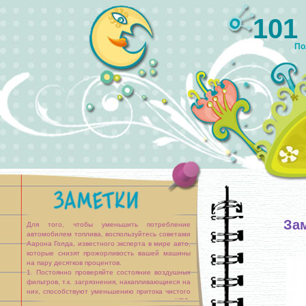
101
По
За
Для того, чтобы уменьшить потребление
автомобилем топлива, воспользуйтесь советами
Аарона Голда, известного эксперта в мире авто,
которые снизят прожорливость вашей машины
на пару десятков процентов.
1. Постоянно проверяйте состояние воздушных
фильтров, т.к. загрязнения, накапливающиеся на
них, способствуют уменьшению притока чистого
воздуха к двигателю, а это влияет на его КПД.