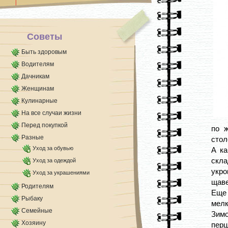
Масла лучше применять не натуральные, а с [...]
Советы
Быть здоровым
Водителям
Дачникам
Женщинам
Кулинарные
На все случаи жизни
Перед покупкой
по 
Разные
стол
Уход за обувью
А ка
скл
Уход за одеждой
укро
Уход за украшениями
щаве
Родителям
Еще
Рыбаку
мелк
Семейные
Зимо
Хозяину
перц