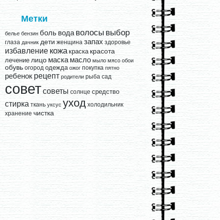
Метки
выбор
волосы
вода
боль
белье
бензин
запах
дети
глаза
женщина
здоровье
дачник
кожа
избавление
краска
красота
лицо
маска
масло
лечение
мыло
мясо
обои
обувь
одежда
огород
покупка
ожог
пятно
рецепт
ребенок
рыба
сад
родители
совет
советы
средство
солнце
уход
стирка
ткань
холодильник
уксус
чистка
хранение