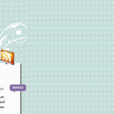
06/05/10
ам
ко.
ивый
ки-