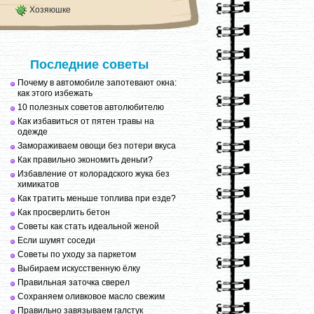
Хозяюшке
Последние советы
Почему в автомобиле запотевают окна:
как этого избежать
10 полезных советов автолюбителю
Как избавиться от пятен травы на
одежде
Замораживаем овощи без потери вкуса
Как правильно экономить деньги?
Избавление от колорадского жука без
химикатов
Как тратить меньше топлива при езде?
Как просверлить бетон
Советы как стать идеальной женой
Если шумят соседи
Советы по уходу за паркетом
Выбираем искусственную ёлку
Правильная заточка сверел
Сохраняем оливковое масло свежим
Правильно завязываем галстук