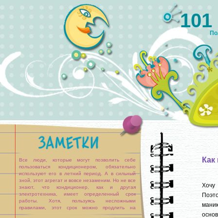
101
По
Как
Все люди, которые могут позволить себе
пользоваться кондиционером, обязательно
используют его в летний период. А в сильный
зной, этот агрегат и вовсе незаменим. Но не все
Хочу
знают, что кондиционер, как и другая
электротехника, имеет определенный срок
Поэто
работы. Хотя, пользуясь несложными
маник
правилами, этот срок можно продлить на
основ
значительное время.