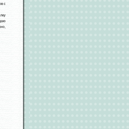
ов с
лку
идаю
но,