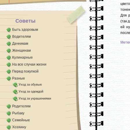
Так, например, обязательно нужно чистить
цвето
фильтры кондиционера, ведь [...]
тонен
Для р
Советы
(так 
ей н
Быть здоровым
после
Водителям
Метк
Дачникам
Женщинам
Кулинарные
На все случаи жизни
Перед покупкой
Разные
Уход за обувью
Уход за одеждой
Уход за украшениями
Родителям
Рыбаку
Семейные
Хозяину