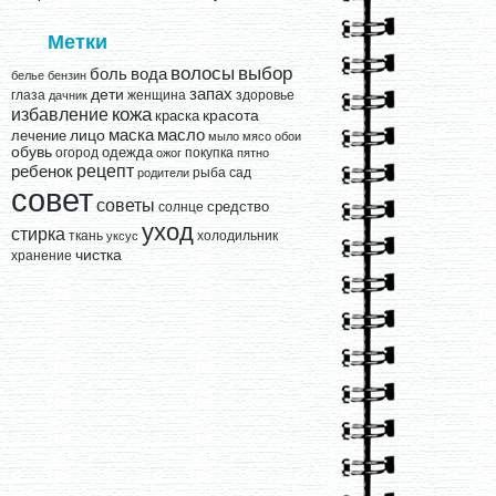
Метки
выбор
волосы
вода
боль
белье
бензин
запах
дети
глаза
женщина
здоровье
дачник
кожа
избавление
краска
красота
лицо
маска
масло
лечение
мыло
мясо
обои
обувь
одежда
огород
покупка
ожог
пятно
рецепт
ребенок
рыба
сад
родители
совет
советы
средство
солнце
уход
стирка
ткань
холодильник
уксус
чистка
хранение