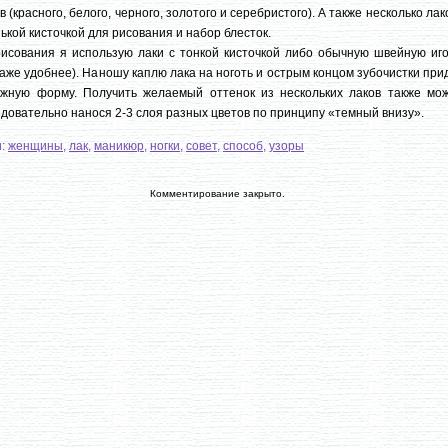
в (красного, белого, черного, золотого и серебристого). А также несколько лак
ькой кисточкой для рисования и набор блесток.
исования я использую лаки с тонкой кисточкой либо обычную швейную иго
даже удобнее). Наношу каплю лака на ноготь и острым концом зубочистки пр
ужную форму. Получить желаемый оттенок из нескольких лаков также мож
довательно нанося 2-3 слоя разных цветов по принципу «темный внизу».
и:
женщины
,
лак
,
маникюр
,
ногки
,
совет
,
способ
,
узоры
Комментирование закрыто.