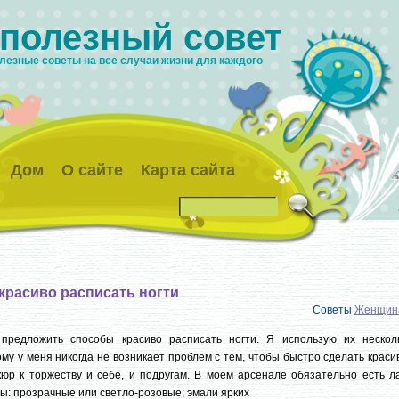
 полезный совет
лезные советы на все случаи жизни для каждого
Дом
О сайте
Карта сайта
 красиво расписать ногти
Советы
Женщин
 предложить способы красиво расписать ногти. Я использую их несколь
му у меня никогда не возникает проблем с тем, чтобы быстро сделать крас
юр к торжеству и себе, и подругам. В моем арсенале обязательно есть ла
ы: прозрачные или светло-розовые; эмали ярких