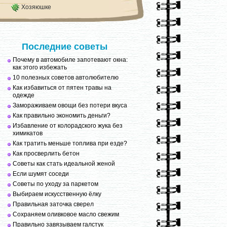
Хозяюшке
Последние советы
Почему в автомобиле запотевают окна:
как этого избежать
10 полезных советов автолюбителю
Как избавиться от пятен травы на
одежде
Замораживаем овощи без потери вкуса
Как правильно экономить деньги?
Избавление от колорадского жука без
химикатов
Как тратить меньше топлива при езде?
Как просверлить бетон
Советы как стать идеальной женой
Если шумят соседи
Советы по уходу за паркетом
Выбираем искусственную ёлку
Правильная заточка сверел
Сохраняем оливковое масло свежим
Правильно завязываем галстук