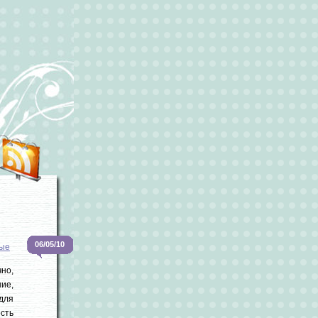
06/05/10
ые
но,
ие,
для
сть