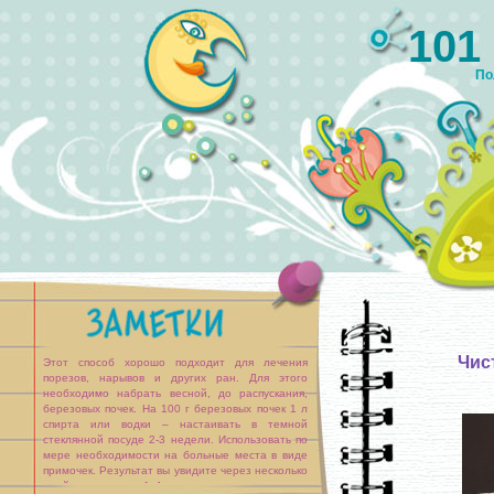
101
По
Чис
Этот способ хорошо подходит для лечения
порезов, нарывов и других ран. Для этого
необходимо набрать весной, до распускания,
березовых почек. На 100 г березовых почек 1 л
спирта или водки – настаивать в темной
стеклянной посуде 2-3 недели. Использовать по
мере необходимости на больные места в виде
примочек. Результат вы увидите через несколько
дней применения. [...]