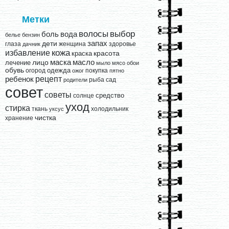
Метки
выбор
волосы
вода
боль
белье
бензин
запах
дети
глаза
женщина
здоровье
дачник
кожа
избавление
краска
красота
лицо
маска
масло
лечение
мыло
мясо
обои
обувь
одежда
огород
покупка
ожог
пятно
рецепт
ребенок
рыба
сад
родители
совет
советы
средство
солнце
уход
стирка
ткань
холодильник
уксус
чистка
хранение