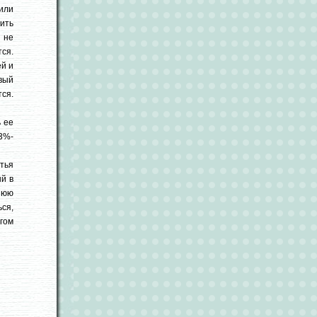
или
ить
 не
ся.
й и
вый
ся.
 ее
3%-
тья
ый в
нюю
ся,
югом