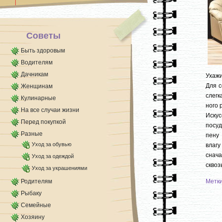
Советы
Быть здоровым
Водителям
Дачникам
Ухажи
Для с
Женщинам
слегк
Кулинарные
ного 
На все случаи жизни
Искус
Перед покупкой
посуд
Разные
пену
Уход за обувью
влаг
снача
Уход за одеждой
сквоз
Уход за украшениями
Родителям
Метк
Рыбаку
Семейные
Хозяину