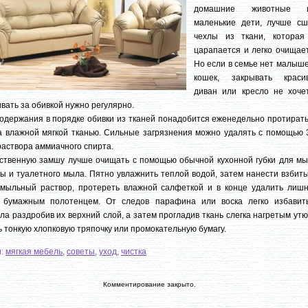
домашние животные 
маленькие дети, лучше сш
чехлы из ткани, которая
царапается и легко очищает
Но если в семье нет малыше
кошек, закрывать краси
диван или кресло не хочет
вать за обивкой нужно регулярно.
одержания в порядке обивки из тканей понадобится еженедельно протирать
а влажной мягкой тканью. Сильные загрязнения можно удалять с помощью 
раствора аммиачного спирта.
ственную замшу лучше очищать с помощью обычной кухонной губки для мы
ы и туалетного мыла. Пятно увлажнить теплой водой, затем нанести взбит
 мыльный раствор, протереть влажной салфеткой и в конце удалить лиш
у бумажным полотенцем. От следов парафина или воска легко избавить
ла раздробив их верхний слой, а затем прогладив ткань слегка нагретым ут
ь тонкую хлопковую тряпочку или промокательную бумагу.
и:
мягкая мебель
,
советы
,
уход
,
чистка
Комментирование закрыто.