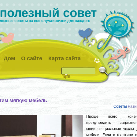
 полезный совет
лезные советы на все случаи жизни для каждого
Дом
О сайте
Карта сайта
тим мягкую мебель
Советы
Разн
Проще всего, конеч
предупредить загрязнен
сшив специальные чехлы 
мебели. Если в квартире е