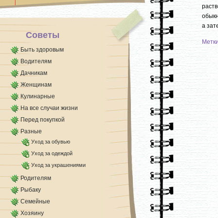
раст
обыкн
а зат
Советы
Метк
Быть здоровым
Водителям
Дачникам
Женщинам
Кулинарные
На все случаи жизни
Перед покупкой
Разные
Уход за обувью
Уход за одеждой
Уход за украшениями
Родителям
Рыбаку
Семейные
Хозяину