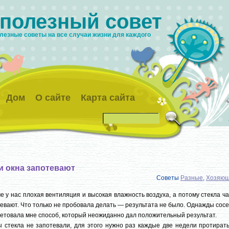
 полезный совет
лезные советы на все случаи жизни для каждого
Дом
О сайте
Карта сайта
и окна запотевают
Советы
Разные
,
Хозяюш
е у нас плохая вентиляция и высокая влажность воздуха, а потому стекла ч
евают. Что только не пробовала делать — результата не было. Однажды сос
етовала мне способ, который неожиданно дал положительный результат.
 стекла не запотевали, для этого нужно раз каждые две недели протирать