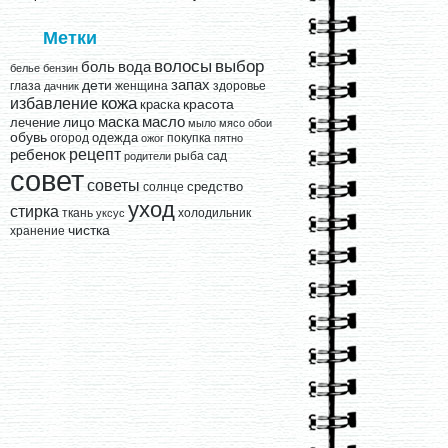
Метки
выбор
волосы
вода
боль
белье
бензин
запах
дети
глаза
женщина
здоровье
дачник
кожа
избавление
краска
красота
лицо
маска
масло
лечение
мыло
мясо
обои
обувь
одежда
огород
покупка
ожог
пятно
рецепт
ребенок
рыба
сад
родители
совет
советы
средство
солнце
уход
стирка
ткань
холодильник
уксус
чистка
хранение