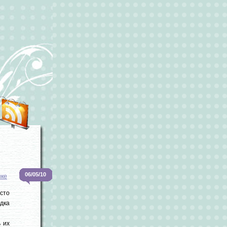
06/05/10
ке
асто
едка
 их