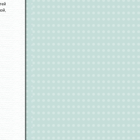
тей
кой,