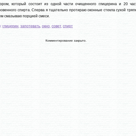
вором, который состоит из одной части очищенного глицерина и 20 час
овенного спирта. Сперва я тщательно протираю оконные стекла сухой тряп
ем смазываю порцией смеси.
и:
глицерин
,
запотевать
,
окно
,
совет
,
спирт
Комментирование закрыто.