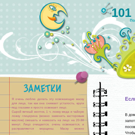
101
По
Есл
Я очень люблю делать эту освежающую маску
для лица, так как она снимает усталость, круги
под глазами и просто освежает лицо.
Сырой яичный желток, 1 ч. ложку меда и чайную
В дом
ложку глицерина (можно заменить касторовым
маслом) смешать и намазать на лицо на 20-30
запот
минут. Лицо очищается, очень освежается, и
посов
расправляются морщины. Маску можно
Чтобы
повторять 3-4 раза [...]