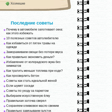
Хозяюшке
Последние советы
Почему в автомобиле запотевают окна:
как этого избежать
10 полезных советов автолюбителю
Как избавиться от пятен травы на
одежде
Замораживаем овощи без потери вкуса
Как правильно экономить деньги?
Избавление от колорадского жука без
химикатов
Как тратить меньше топлива при езде?
Как просверлить бетон
Советы как стать идеальной женой
Если шумят соседи
Советы по уходу за паркетом
Выбираем искусственную ёлку
Правильная заточка сверел
Сохраняем оливковое масло свежим
Правильно завязываем галстук