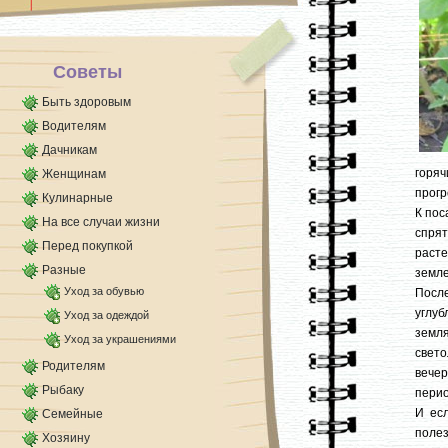
2. Не надоедай своими прошлыми
воспоминаниями, девушка заскучает.
3. Не будь [...]
Советы
Быть здоровым
Водителям
Дачникам
горяч
Женщинам
прогр
Кулинарные
К пос
На все случаи жизни
спрят
Перед покупкой
раст
Разные
земле
Уход за обувью
Посл
углуб
Уход за одеждой
земля
Уход за украшениями
свето
Родителям
вече
Рыбаку
перио
И ес
Семейные
полез
Хозяину