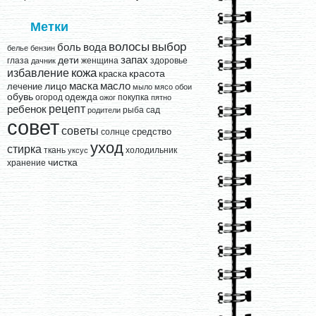
Метки
выбор
волосы
вода
боль
белье
бензин
запах
дети
глаза
женщина
здоровье
дачник
кожа
избавление
краска
красота
лицо
маска
масло
лечение
мыло
мясо
обои
обувь
одежда
огород
покупка
ожог
пятно
рецепт
ребенок
рыба
сад
родители
совет
советы
средство
солнце
уход
стирка
ткань
холодильник
уксус
чистка
хранение