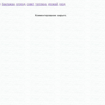
и:
баклажан
,
огород
,
совет
,
теплица
,
урожай
,
уход
Комментирование закрыто.