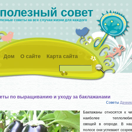
 полезный совет
лезные советы на все случаи жизни для каждого
Дом
О сайте
Карта сайта
еты по выращиванию и уходу за баклажанами
Советы
Дачни
Баклажаны относятся к чи
наиболее теплолюби
овощей в огороде. В на
полосе они успевают созрев