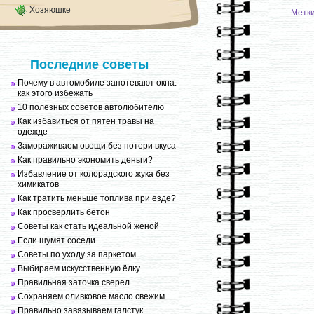
Хозяюшке
Метк
Последние советы
Почему в автомобиле запотевают окна:
как этого избежать
10 полезных советов автолюбителю
Как избавиться от пятен травы на
одежде
Замораживаем овощи без потери вкуса
Как правильно экономить деньги?
Избавление от колорадского жука без
химикатов
Как тратить меньше топлива при езде?
Как просверлить бетон
Советы как стать идеальной женой
Если шумят соседи
Советы по уходу за паркетом
Выбираем искусственную ёлку
Правильная заточка сверел
Сохраняем оливковое масло свежим
Правильно завязываем галстук