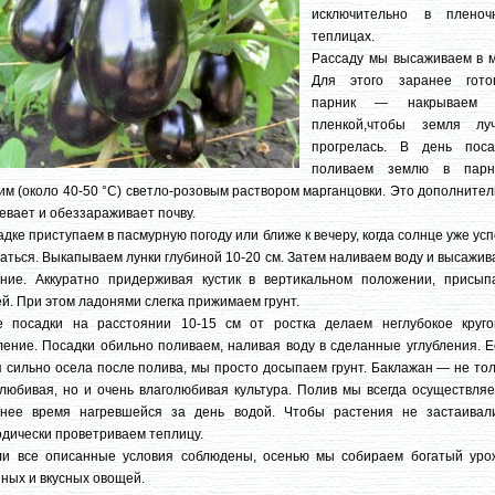
исключительно в пленоч
теплицах.
Рассаду мы высаживаем в м
Для этого заранее гото
парник — накрываем 
пленкой,чтобы земля лу
прогрелась. В день поса
поливаем землю в парн
им (около 40-50 °С) светло-розовым раствором марганцовки. Это дополните
евает и обеззараживает почву.
адке приступаем в пасмурную погоду или ближе к вечеру, когда солнце уже ус
аться. Выкапываем лунки глубиной 10-20 см. Затем наливаем воду и высажи
ение. Аккуратно придерживая кустик в вертикальном положении, присып
й. При этом ладонями слегка прижимаем грунт.
е посадки на расстоянии 10-15 см от ростка делаем неглубокое круго
ление. Посадки обильно поливаем, наливая воду в сделанные углубления. 
 сильно осела после полива, мы просто досыпаем грунт. Баклажан — не то
любивая, но и очень влаголюбивая культура. Полив мы всегда осуществляе
рнее время нагревшейся за день водой. Чтобы растения не застаивали
дически проветриваем теплицу.
ли все описанные условия соблюдены, осенью мы собираем богатый уро
ных и вкусных овощей.