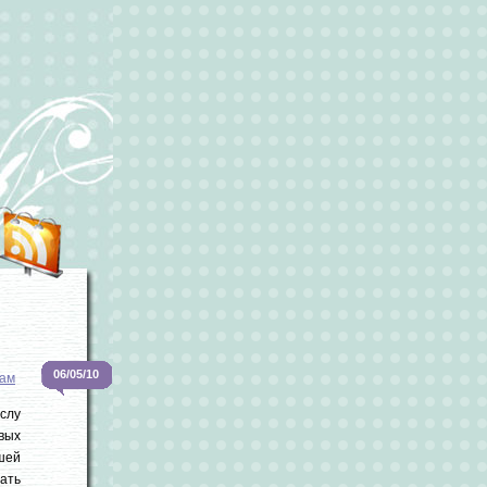
06/05/10
кам
слу
вых
шей
ать