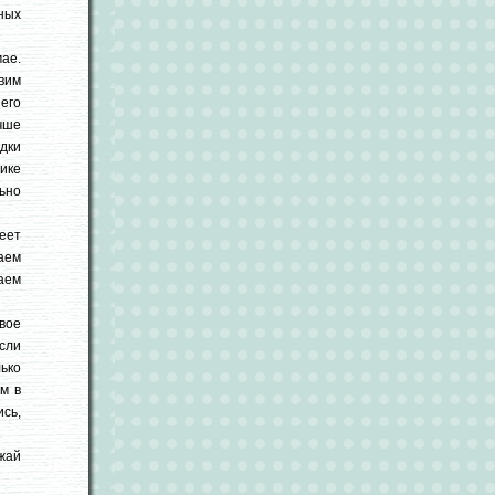
ных
ае.
вим
его
чше
дки
ике
льно
пеет
ваем
аем
вое
Если
лько
м в
сь,
жай