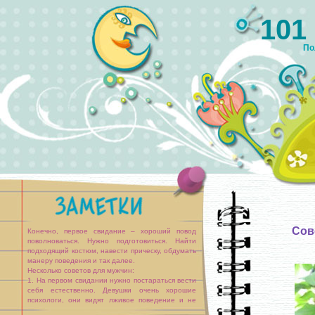
101
По
Сов
Конечно, первое свидание – хороший повод
поволноваться. Нужно подготовиться. Найти
подходящий костюм, навести прическу, обдумать
манеру поведения и так далее.
Несколько советов для мужчин:
1. На первом свидании нужно постараться вести
себя естественно. Девушки очень хорошие
психологи, они видят лживое поведение и не
искренность по отношению к ним.