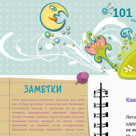
101
По
Как
Хочу поделиться рецептом эмульсии для кожи
рук. Я беру красивый флакончик или маленькую
стеклянную баночку и заполняю ее на одну
четверть высушенными цветками зверобоя.
Лето
Затем заливаю доверху подсолнечным маслом.
Закрываю плотно крышкой. На месяц ставлю
удру
флакончик на нижнюю полку холодильника.
ее ж
Эмульсию использую ежедневно перед сном,
смазывая руки от кончиков пальцев до локтей .