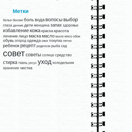
Метки
выбор
волосы
вода
боль
белье
бензин
запах
дети
глаза
женщина
здоровье
дачник
кожа
избавление
краска
красота
лицо
маска
масло
лечение
мыло
мясо
обои
обувь
одежда
огород
покупка
ожог
пятно
рецепт
ребенок
рыба
сад
родители
совет
советы
средство
солнце
уход
стирка
ткань
холодильник
уксус
чистка
хранение