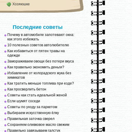
Хозяюшке
Последние советы
Почему в автомобиле запотевают окна:
как этого избежать
10 полезных советов автолюбителю
Как избавиться от пятен травы на
одежде
Замораживаем овощи без потери вкуса
Как правильно экономить деньги?
Избавление от колорадского жука без
химикатов
Как тратить меньше топлива при езде?
Как просверлить бетон
Советы как стать идеальной женой
Если шумят соседи
Советы по уходу за паркетом
Выбираем искусственную ёлку
Правильная заточка сверел
Сохраняем оливковое масло свежим
Правильно завязываем галстук