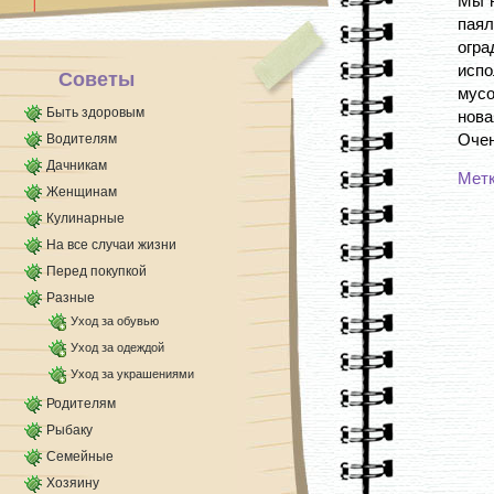
Мы н
Кожа становится [...]
пая
огр
исп
Советы
мусо
Быть здоровым
нова
Очен
Водителям
Дачникам
Мет
Женщинам
Кулинарные
На все случаи жизни
Перед покупкой
Разные
Уход за обувью
Уход за одеждой
Уход за украшениями
Родителям
Рыбаку
Семейные
Хозяину