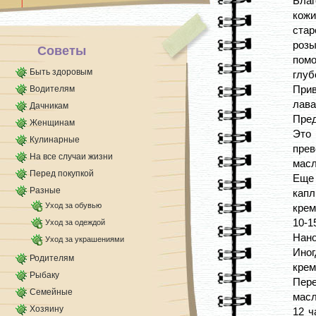
Бла
кожи
стар
роз
Советы
помо
Быть здоровым
глуб
Прив
Водителям
лава
Дачникам
Пред
Женщинам
Это 
Кулинарные
прев
На все случаи жизни
масл
Перед покупкой
Еще 
Разные
капл
Уход за обувью
крем
10-
Уход за одеждой
Нано
Уход за украшениями
Иног
Родителям
крем
Рыбаку
Пере
Семейные
масл
Хозяину
12 ч