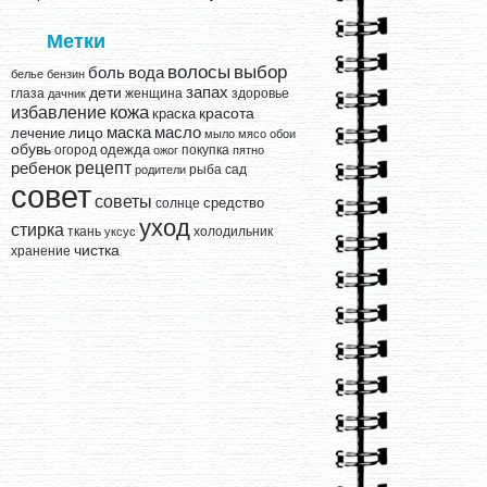
Метки
выбор
волосы
вода
боль
белье
бензин
запах
дети
глаза
женщина
здоровье
дачник
кожа
избавление
краска
красота
лицо
маска
масло
лечение
мыло
мясо
обои
обувь
одежда
огород
покупка
ожог
пятно
рецепт
ребенок
рыба
сад
родители
совет
советы
средство
солнце
уход
стирка
ткань
холодильник
уксус
чистка
хранение