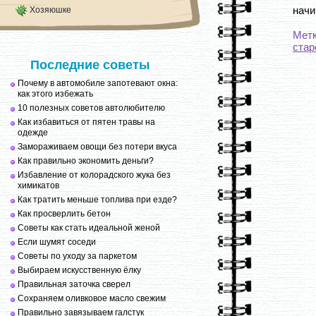
начи
Хозяюшке
Мет
стар
Последние советы
Почему в автомобиле запотевают окна:
как этого избежать
10 полезных советов автолюбителю
Как избавиться от пятен травы на
одежде
Замораживаем овощи без потери вкуса
Как правильно экономить деньги?
Избавление от колорадского жука без
химикатов
Как тратить меньше топлива при езде?
Как просверлить бетон
Советы как стать идеальной женой
Если шумят соседи
Советы по уходу за паркетом
Выбираем искусственную ёлку
Правильная заточка сверел
Сохраняем оливковое масло свежим
Правильно завязываем галстук