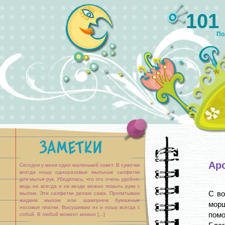
101
По
Ар
Сегодня у меня один маленький совет. В сумочке
всегда ношу одноразовые мыльные салфетки
для мытья рук. Убедилась, что это очень удобно,
ведь не всегда и не везде можно помыть руки с
С во
мылом. Эти салфетки делаю сама. Пропитываю
жидким мылом или шампунем бумажные
мор
носовые платки. Высушиваю их и ношу всегда с
помо
собой. В любой момент можно [...]