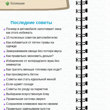
Хозяюшке
Последние советы
Почему в автомобиле запотевают окна:
как этого избежать
10 полезных советов автолюбителю
Как избавиться от пятен травы на
одежде
Замораживаем овощи без потери вкуса
Как правильно экономить деньги?
Избавление от колорадского жука без
химикатов
Как тратить меньше топлива при езде?
Как просверлить бетон
Советы как стать идеальной женой
Если шумят соседи
Советы по уходу за паркетом
Выбираем искусственную ёлку
Правильная заточка сверел
Сохраняем оливковое масло свежим
Правильно завязываем галстук