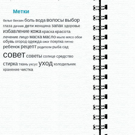
Метки
выбор
волосы
вода
боль
белье
бензин
запах
дети
глаза
женщина
здоровье
дачник
кожа
избавление
краска
красота
лицо
маска
масло
лечение
мыло
мясо
обои
обувь
одежда
огород
покупка
ожог
пятно
рецепт
ребенок
рыба
сад
родители
совет
советы
средство
солнце
уход
стирка
ткань
холодильник
уксус
чистка
хранение