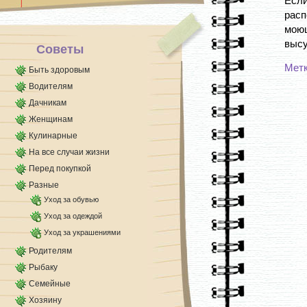
Есл
Немалое [...]
рас
мою
высу
Советы
Мет
Быть здоровым
Водителям
Дачникам
Женщинам
Кулинарные
На все случаи жизни
Перед покупкой
Разные
Уход за обувью
Уход за одеждой
Уход за украшениями
Родителям
Рыбаку
Семейные
Хозяину