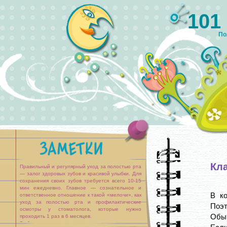
101
По
Кл
Правильный и регулярный уход за полостью рта
— залог здоровых зубов и красивой улыбки. Для
сохранения своих зубов требуется всего 10-15
мин ежедневно. Главное — сознательное и
В ко
ответственное отношение к такой «мелочи», как
уход за полостью рта и профилактические
Поэт
осмотры у стоматолога, которые нужно
Обыч
проходить 1 раз в 6 месяцев.
Выбор средств ухода за полостью рта