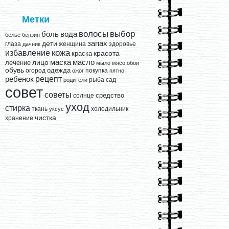
Метки
выбор
волосы
вода
боль
белье
бензин
запах
дети
глаза
женщина
здоровье
дачник
кожа
избавление
краска
красота
лицо
маска
масло
лечение
мыло
мясо
обои
обувь
одежда
огород
покупка
ожог
пятно
рецепт
ребенок
рыба
сад
родители
совет
советы
средство
солнце
уход
стирка
ткань
холодильник
уксус
чистка
хранение