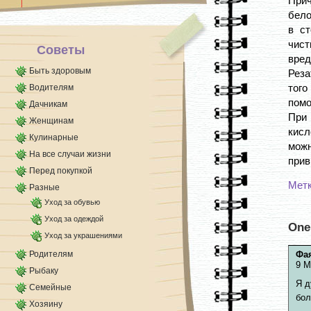
Прич
приложите к [...]
бело
в с
чист
Советы
вред
Быть здоровым
Реза
того
Водителям
помо
Дачникам
При
Женщинам
кисл
Кулинарные
мож
На все случаи жизни
прив
Перед покупкой
Мет
Разные
Уход за обувью
Уход за одеждой
One
Уход за украшениями
Родителям
Фа
9 М
Рыбаку
Я д
Семейные
бол
Хозяину