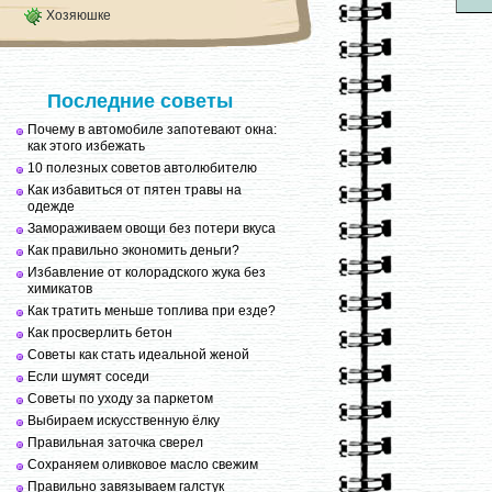
Хозяюшке
Последние советы
Почему в автомобиле запотевают окна:
как этого избежать
10 полезных советов автолюбителю
Как избавиться от пятен травы на
одежде
Замораживаем овощи без потери вкуса
Как правильно экономить деньги?
Избавление от колорадского жука без
химикатов
Как тратить меньше топлива при езде?
Как просверлить бетон
Советы как стать идеальной женой
Если шумят соседи
Советы по уходу за паркетом
Выбираем искусственную ёлку
Правильная заточка сверел
Сохраняем оливковое масло свежим
Правильно завязываем галстук