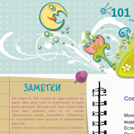
101
По
Со
Как известно, без шишек ни один ребенок не
вырос. Мои дети тоже не исключение (я мама
двоих детишек). Поэтому мой совет родителям:
если ваш ребенок упал и на голове
Мол
образовалась шишка, успокойтесь. Избавиться
от нее поможет очень простое, но эффективное
выде
средство.
Есл
Берете бинтик, а лучше ватный диск, и обильно
пропитайте его растительным маслом. Затем